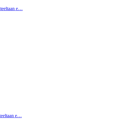
hteeltaan e…
hteeltaan e…