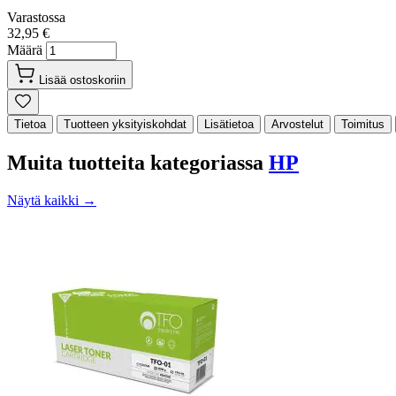
Varastossa
32,95 €
Määrä
Lisää ostoskoriin
Tietoa
Tuotteen yksityiskohdat
Lisätietoa
Arvostelut
Toimitus
Muita tuotteita kategoriassa
HP
Näytä kaikki →