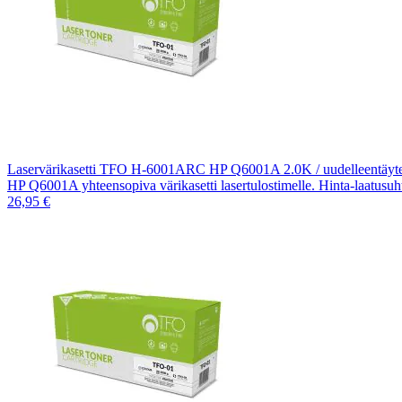
Laservärikasetti TFO H-6001ARC HP Q6001A 2.0K / uudelleentäytet
HP Q6001A yhteensopiva värikasetti lasertulostimelle. Hinta-laatusu
26,95 €