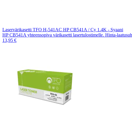
Laservärikasetti TFO H-541AC HP CB541A / Cy 1.4K - Syaani
HP CB541A yhteensopiva värikasetti lasertulostimelle. Hinta-laatusu
13,95 €