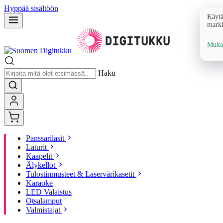
Hyppää sisältöön
Käytä
markk
Mukau
Haku
Panssarilasit
Laturit
Kaapelit
Älykellot
Tulostinmusteet & Laservärikasetit
Karaoke
LED Valaistus
Otsalamput
Valmistajat