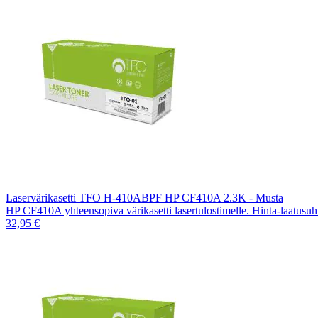
Laservärikasetti TFO H-410ABPF HP CF410A 2.3K - Musta
HP CF410A yhteensopiva värikasetti lasertulostimelle. Hinta-laatusu
32,95 €