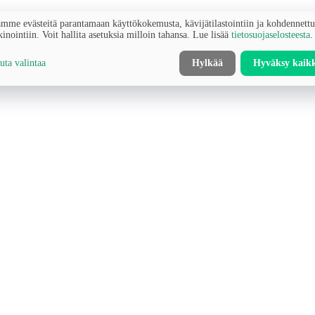
mme evästeitä parantamaan käyttökokemusta, kävijätilastointiin ja kohdennett
inointiin. Voit hallita asetuksia milloin tahansa. Lue lisää
tietosuojaselosteesta
.
ta valintaa
Hylkää
Hyväksy kaik