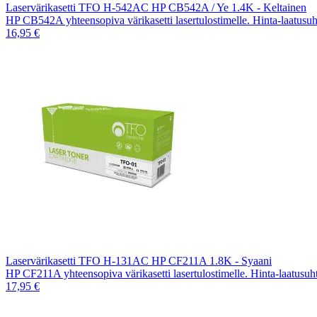
Laservärikasetti TFO H-542AC HP CB542A / Ye 1.4K - Keltainen
HP CB542A yhteensopiva värikasetti lasertulostimelle. Hinta-laatusu
16,95 €
Laservärikasetti TFO H-131AC HP CF211A 1.8K - Syaani
HP CF211A yhteensopiva värikasetti lasertulostimelle. Hinta-laatusu
17,95 €