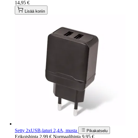
14,95 €
Lisää koriin
Setty 2xUSB-laturi 2,4A, musta
Pikakatselu
Erikoishinta
2,99 €
Normaalihinta
9,95 €