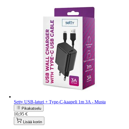
Setty USB-laturi + Type-C-kaapeli 1m 3A - Musta
Pikakatselu
10,95 €
Lisää koriin