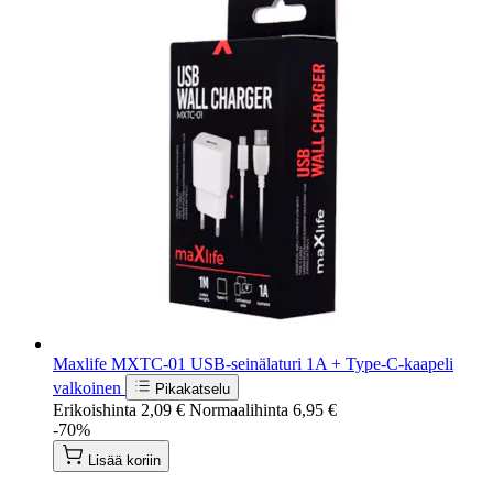
Maxlife MXTC-01 USB-seinälaturi 1A + Type-C-kaapeli
valkoinen
Pikakatselu
Erikoishinta
2,09 €
Normaalihinta
6,95 €
-70%
Lisää koriin