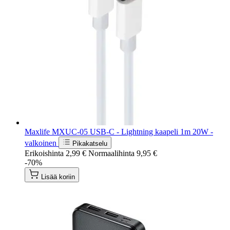
Maxlife MXUC-05 USB-C - Lightning kaapeli 1m 20W -
valkoinen
Pikakatselu
Erikoishinta
2,99 €
Normaalihinta
9,95 €
-70%
Lisää koriin