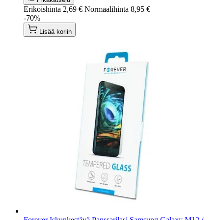
Erikoishinta
2,69 €
Normaalihinta
8,95 €
-70%
Lisää koriin
Forever Iskunkestävä Panssarilasi Samsung Galaxy M12 /