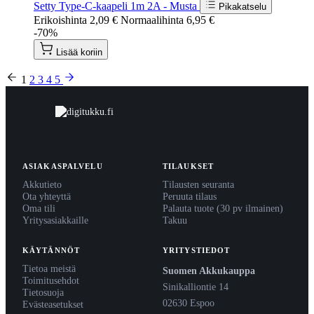
Setty Type-C-kaapeli 1m 2A - Musta
Pikakatselu
Erikoishinta
2,09 €
Normaalihinta
6,95 €
-70%
Lisää koriin
1
2
3
4
5
ASIAKASPALVELU
TILAUKSET
Akkutieto
Tilausten seuranta
Ota yhteyttä
Peruuta tilaus
Oma tili
Palauta tuote (30 pv ilmainen)
Yritysasiakkaille
Takuu
KÄYTÄNNÖT
YRITYSTIEDOT
Tietoa meistä
Suomen Akkukauppa
Toimitusehdot
Sinikalliontie 14
Tietosuoja
02630 Espoo
Evästeasetukset