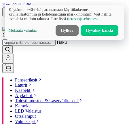
Hyppää sisältöön
Käytämme evästeitä parantamaan käyttökokemusta,
kävijätilastointiin ja kohdennettuun markkinointiin. Voit hallita
asetuksia milloin tahansa. Lue lisää
tietosuojaselosteesta
.
Mukauta valintaa
Hylkää
Hyväksy kaikki
Haku
Panssarilasit
Laturit
Kaapelit
Älykellot
Tulostinmusteet & Laservärikasetit
Karaoke
LED Valaistus
Otsalamput
Valmistajat