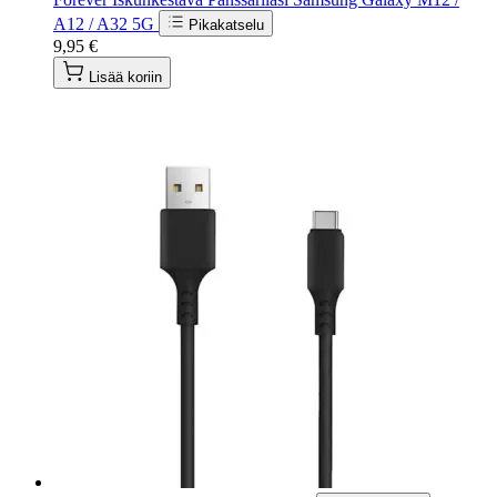
A12 / A32 5G
Pikakatselu
9,95 €
Lisää koriin