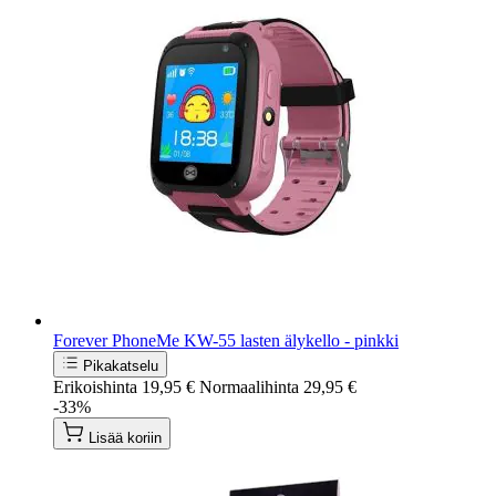
Forever PhoneMe KW-55 lasten älykello - pinkki
Pikakatselu
Erikoishinta
19,95 €
Normaalihinta
29,95 €
-33%
Lisää koriin