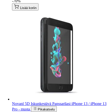
-70%
Lisää koriin
Novanl 5D Iskunkestävä Panssarilasi iPhone 13 / iPhone 13
Pro - musta
Pikakatselu