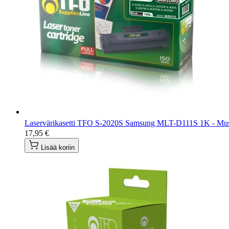
Laservärikasetti TFO S-2020S Samsung MLT-D111S 1K - Mu
17,95 €
Lisää koriin