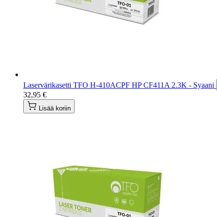
Laservärikasetti TFO H-410ACPF HP CF411A 2.3K - Syaani
32,95 €
Lisää koriin