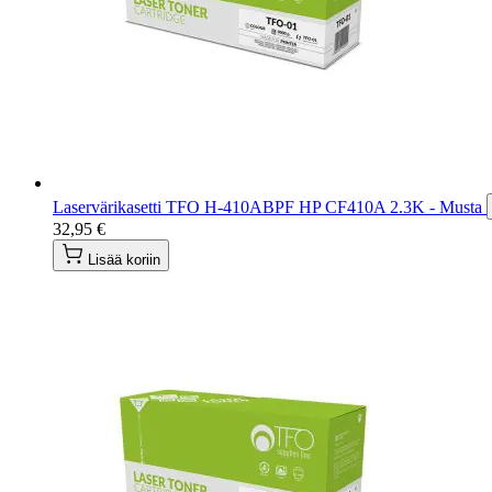
Laservärikasetti TFO H-410ABPF HP CF410A 2.3K - Musta
32,95 €
Lisää koriin