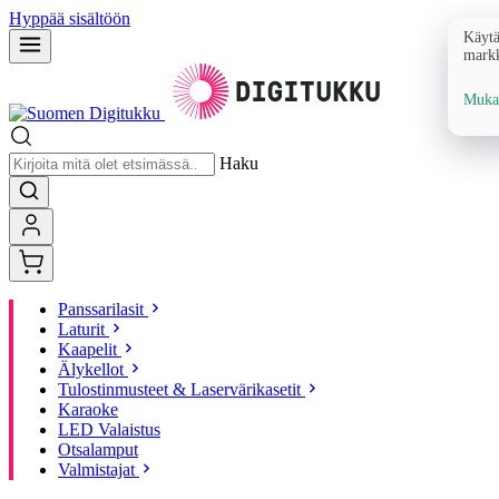
Hyppää sisältöön
Käytä
markk
Mukau
Haku
Panssarilasit
Laturit
Kaapelit
Älykellot
Tulostinmusteet & Laservärikasetit
Karaoke
LED Valaistus
Otsalamput
Valmistajat