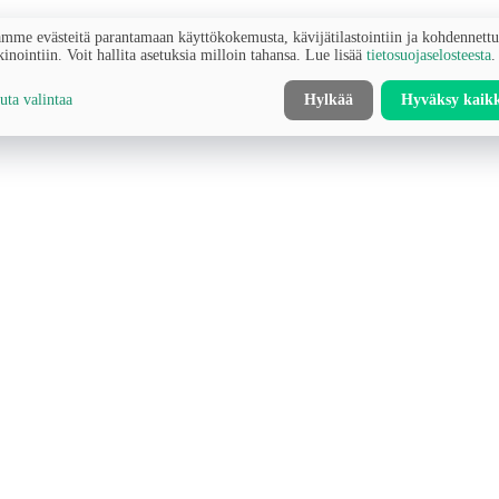
mme evästeitä parantamaan käyttökokemusta, kävijätilastointiin ja kohdennett
inointiin. Voit hallita asetuksia milloin tahansa. Lue lisää
tietosuojaselosteesta
.
ta valintaa
Hylkää
Hyväksy kaik