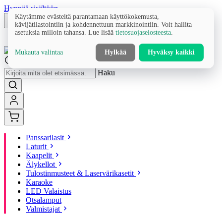
Hyppää sisältöön
Käytämme evästeitä parantamaan käyttökokemusta,
kävijätilastointiin ja kohdennettuun markkinointiin. Voit hallita
asetuksia milloin tahansa. Lue lisää
tietosuojaselosteesta
.
Mukauta valintaa
Hylkää
Hyväksy kaikki
Haku
Panssarilasit
Laturit
Kaapelit
Älykellot
Tulostinmusteet & Laservärikasetit
Karaoke
LED Valaistus
Otsalamput
Valmistajat