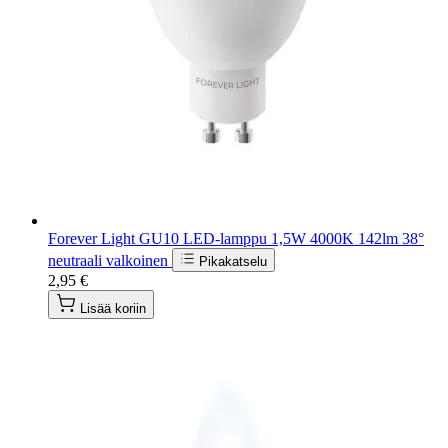
Forever Light GU10 LED-lamppu 1,5W 4000K 142lm 38°
neutraali valkoinen
Pikakatselu
2,95 €
Lisää koriin