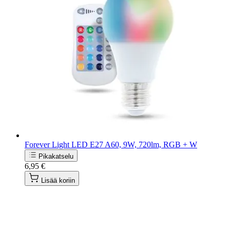
Forever Light LED E27 A60, 9W, 720lm, RGB + W
Pikakatselu
6,95 €
Lisää koriin