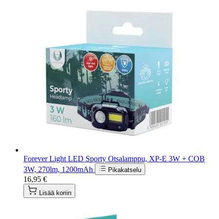
Forever Light LED Sporty Otsalamppu, XP-E 3W + COB
3W, 270lm, 1200mAh
Pikakatselu
16,95 €
Lisää koriin