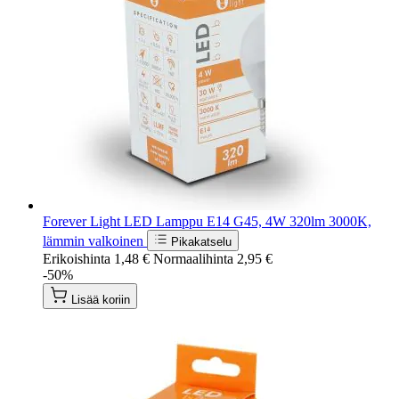
Forever Light LED Lamppu E14 G45, 4W 320lm 3000K,
lämmin valkoinen
Pikakatselu
Erikoishinta
1,48 €
Normaalihinta
2,95 €
-50%
Lisää koriin