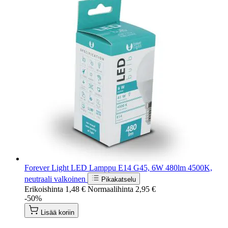
Forever Light LED Lamppu E14 G45, 6W 480lm 4500K,
neutraali valkoinen
Pikakatselu
Erikoishinta
1,48 €
Normaalihinta
2,95 €
-50%
Lisää koriin