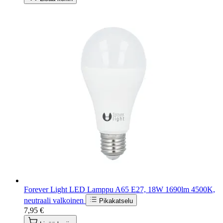
Forever Light LED Lamppu A65 E27, 18W 1690lm 4500K,
neutraali valkoinen
Pikakatselu
7,95 €