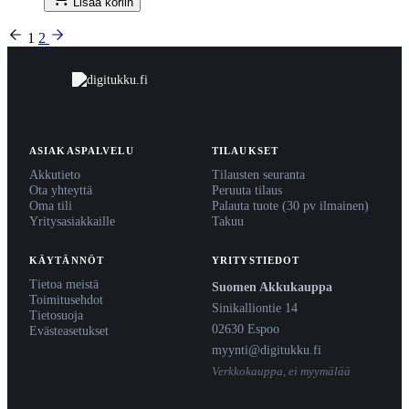
Lisää koriin
1
2
ASIAKASPALVELU
TILAUKSET
Akkutieto
Tilausten seuranta
Ota yhteyttä
Peruuta tilaus
Oma tili
Palauta tuote (30 pv ilmainen)
Yritysasiakkaille
Takuu
KÄYTÄNNÖT
YRITYSTIEDOT
Tietoa meistä
Suomen Akkukauppa
Toimitusehdot
Sinikalliontie 14
Tietosuoja
02630 Espoo
Evästeasetukset
myynti@digitukku.fi
Verkkokauppa, ei myymälää