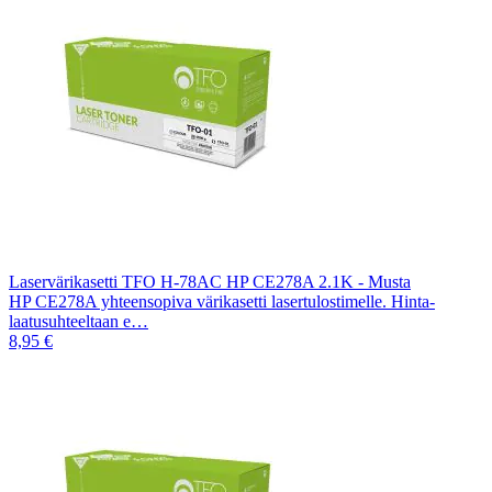
Laservärikasetti TFO H-78AC HP CE278A 2.1K - Musta
HP CE278A yhteensopiva värikasetti lasertulostimelle. Hinta-
laatusuhteeltaan e…
8,95 €