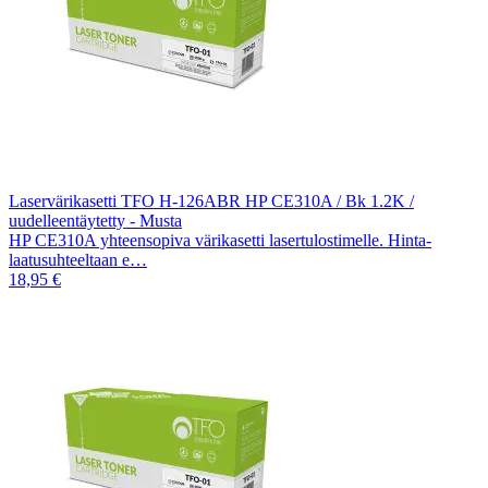
Laservärikasetti TFO H-126ABR HP CE310A / Bk 1.2K /
uudelleentäytetty - Musta
HP CE310A yhteensopiva värikasetti lasertulostimelle. Hinta-
laatusuhteeltaan e…
18,95 €