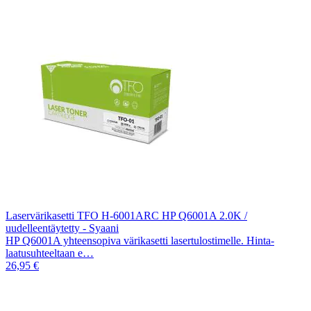
Laservärikasetti TFO H-6001ARC HP Q6001A 2.0K /
uudelleentäytetty - Syaani
HP Q6001A yhteensopiva värikasetti lasertulostimelle. Hinta-
laatusuhteeltaan e…
26,95 €