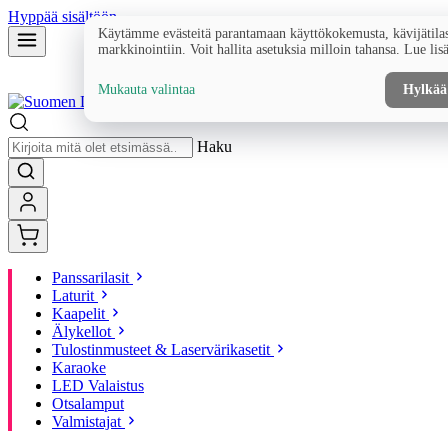
Hyppää sisältöön
Käytämme evästeitä parantamaan käyttökokemusta, kävijätilas
markkinointiin. Voit hallita asetuksia milloin tahansa. Lue lis
Mukauta valintaa
Hylkää
Haku
Panssarilasit
Laturit
Kaapelit
Älykellot
Tulostinmusteet & Laservärikasetit
Karaoke
LED Valaistus
Otsalamput
Valmistajat