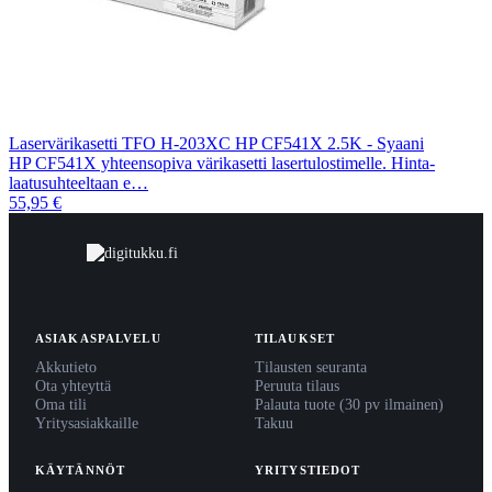
Laservärikasetti TFO H-203XC HP CF541X 2.5K - Syaani
HP CF541X yhteensopiva värikasetti lasertulostimelle. Hinta-
laatusuhteeltaan e…
55,95 €
ASIAKASPALVELU
TILAUKSET
Akkutieto
Tilausten seuranta
Ota yhteyttä
Peruuta tilaus
Oma tili
Palauta tuote (30 pv ilmainen)
Yritysasiakkaille
Takuu
KÄYTÄNNÖT
YRITYSTIEDOT