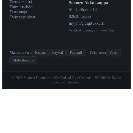
Tietoa meistä
Suomen Akkukauppa
Toimitusehdot
Sinikalliontie 14
Tietosuoja
02630 Espoo
Evästeasetukset
myynti@digitukku.fi
Verkkokauppa, ei myymälää
Maksutavat:
Klarna
PayPal
Paytrail
·
Toimitus:
Posti
Matkahuolto
© 2026 Suomen Digitukku / nTec Finland Oy (Y-tunnus: 1980160-9). Kaikki
oikeudet pidätetään.