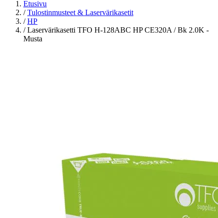
Etusivu
/
Tulostinmusteet & Laservärikasetit
/
HP
/
Laservärikasetti TFO H-128ABC HP CE320A / Bk 2.0K -
Musta