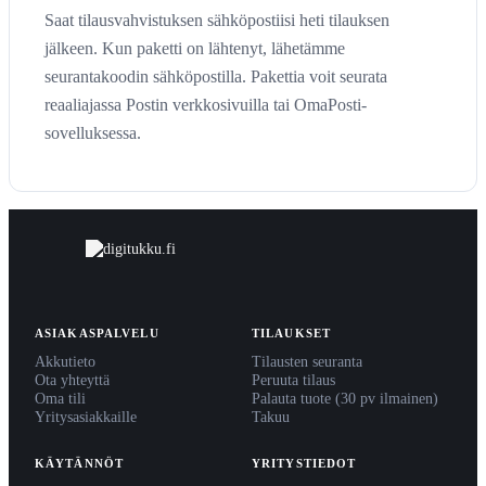
Saat tilausvahvistuksen sähköpostiisi heti tilauksen
jälkeen. Kun paketti on lähtenyt, lähetämme
seurantakoodin sähköpostilla. Pakettia voit seurata
reaaliajassa Postin verkkosivuilla tai OmaPosti-
sovelluksessa.
ASIAKASPALVELU
TILAUKSET
Akkutieto
Tilausten seuranta
Ota yhteyttä
Peruuta tilaus
Oma tili
Palauta tuote (30 pv ilmainen)
Yritysasiakkaille
Takuu
KÄYTÄNNÖT
YRITYSTIEDOT