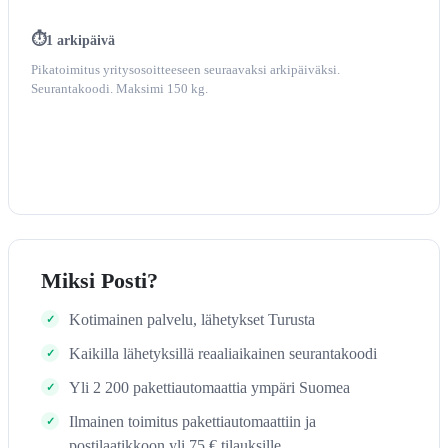
1 arkipäivä
Pikatoimitus yritysosoitteeseen seuraavaksi arkipäiväksi.
Seurantakoodi. Maksimi 150 kg.
Miksi Posti?
Kotimainen palvelu, lähetykset Turusta
Kaikilla lähetyksillä reaaliaikainen seurantakoodi
Yli 2 200 pakettiautomaattia ympäri Suomea
Ilmainen toimitus pakettiautomaattiin ja
postilaatikkoon yli 75 € tilauksille