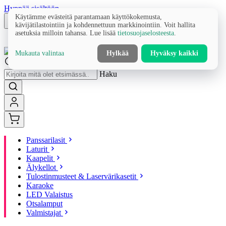
Hyppää sisältöön
Käytämme evästeitä parantamaan käyttökokemusta,
kävijätilastointiin ja kohdennettuun markkinointiin. Voit hallita
asetuksia milloin tahansa. Lue lisää
tietosuojaselosteesta
.
Mukauta valintaa
Hylkää
Hyväksy kaikki
Haku
Panssarilasit
Laturit
Kaapelit
Älykellot
Tulostinmusteet & Laservärikasetit
Karaoke
LED Valaistus
Otsalamput
Valmistajat