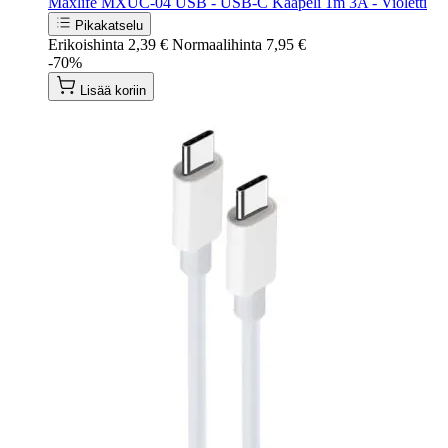
Maxlife MXUC-04 USB - USB-C Kaapeli 1m 3A - Violetti
Pikakatselu
Erikoishinta
2,39 €
Normaalihinta
7,95 €
-70%
Lisää koriin