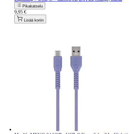
Pikakatselu
9,95 €
Lisää koriin