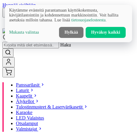
Hyppää sisältöön
Käytämme evästeitä parantamaan käyttökokemusta,
kävijätilastointiin ja kohdennettuun markkinointiin. Voit hallita
asetuksia milloin tahansa. Lue lisää
tietosuojaselosteesta
.
Mukauta valintaa
Hylkää
Hyväksy kaikki
Haku
Panssarilasit
Laturit
Kaapelit
Älykellot
Tulostinmusteet & Laservärikasetit
Karaoke
LED Valaistus
Otsalamput
Valmistajat