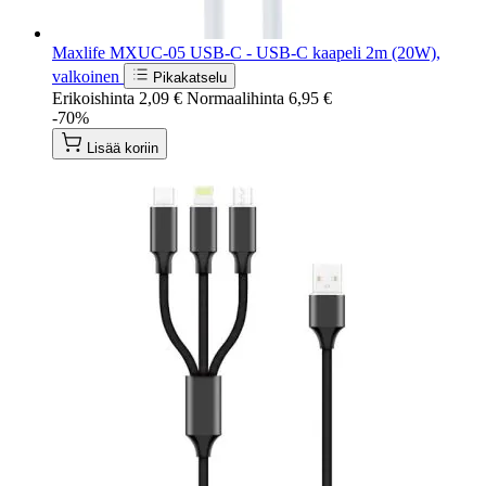
Maxlife MXUC-05 USB-C - USB-C kaapeli 2m (20W),
valkoinen
Pikakatselu
Erikoishinta
2,09 €
Normaalihinta
6,95 €
-70%
Lisää koriin