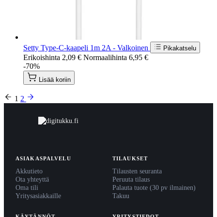
Setty Type-C-kaapeli 1m 2A - Valkoinen
Pikakatselu
Erikoishinta
2,09 €
Normaalihinta
6,95 €
-70%
Lisää koriin
1
2
ASIAKASPALVELU
TILAUKSET
Akkutieto
Tilausten seuranta
Ota yhteyttä
Peruuta tilaus
Oma tili
Palauta tuote (30 pv ilmainen)
Yritysasiakkaille
Takuu
KÄYTÄNNÖT
YRITYSTIEDOT