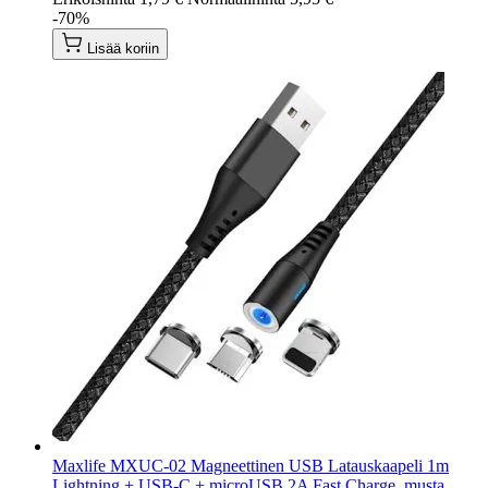
-70%
Lisää koriin
Maxlife MXUC-02 Magneettinen USB Latauskaapeli 1m
Lightning + USB-C + microUSB 2A Fast Charge, musta