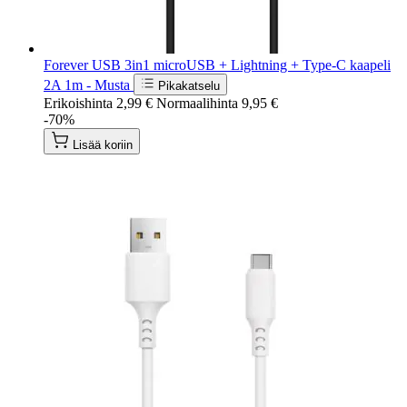
Forever USB 3in1 microUSB + Lightning + Type-C kaapeli
2A 1m - Musta
Pikakatselu
Erikoishinta
2,99 €
Normaalihinta
9,95 €
-70%
Lisää koriin