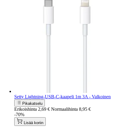
Setty Lightning-USB-C-kaapeli 1m 3A - Valkoinen
Pikakatselu
Erikoishinta
2,69 €
Normaalihinta
8,95 €
-70%
Lisää koriin