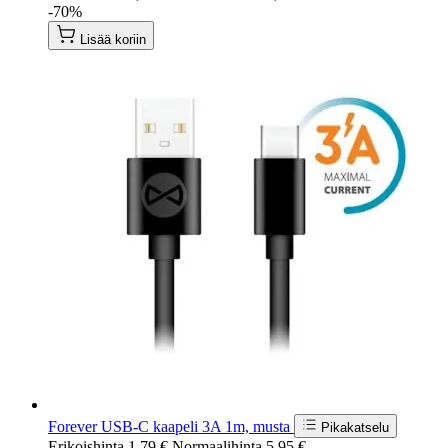
-70%
Lisää koriin
Forever USB-C kaapeli 3A 1m, musta
Pikakatselu
Erikoishinta
1,79 €
Normaalihinta
5,95 €