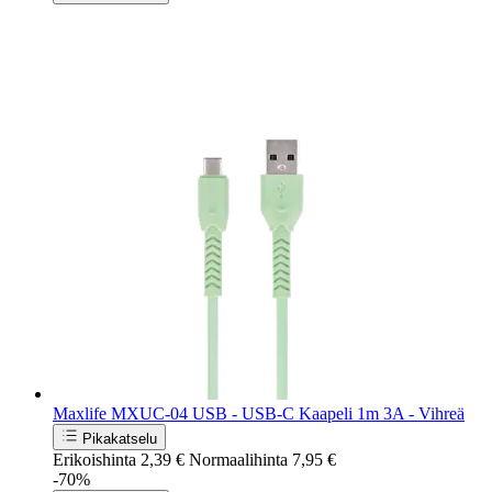
Maxlife MXUC-04 USB - USB-C Kaapeli 1m 3A - Vihreä
Pikakatselu
Erikoishinta
2,39 €
Normaalihinta
7,95 €
-70%