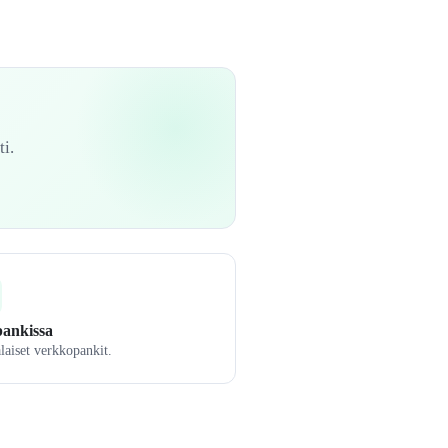
i.
pankissa
aiset verkkopankit.