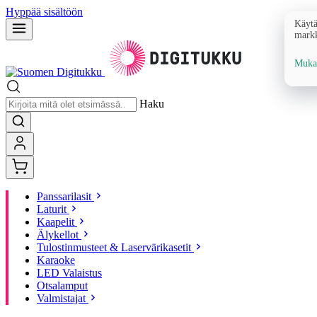
Hyppää sisältöön
Käytä
markk
Mukau
Haku
Panssarilasit
Laturit
Kaapelit
Älykellot
Tulostinmusteet & Laservärikasetit
Karaoke
LED Valaistus
Otsalamput
Valmistajat