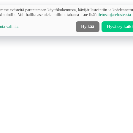
mme evästeitä parantamaan käyttökokemusta, kävijätilastointiin ja kohdennett
inointiin. Voit hallita asetuksia milloin tahansa. Lue lisää
tietosuojaselosteesta
.
ta valintaa
Hylkää
Hyväksy kaik