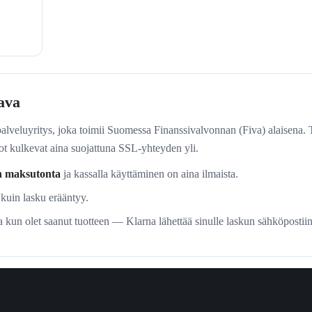
tava
palveluyritys, joka toimii Suomessa Finanssivalvonnan (Fiva) alaisena.
dot kulkevat aina suojattuna SSL-yhteyden yli.
n maksutonta
ja kassalla käyttäminen on aina ilmaista.
 kuin lasku erääntyy.
 kun olet saanut tuotteen — Klarna lähettää sinulle laskun sähköpostiin 