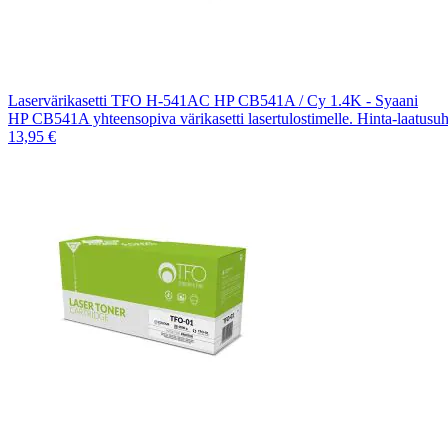
Laservärikasetti TFO H-541AC HP CB541A / Cy 1.4K - Syaani
HP CB541A yhteensopiva värikasetti lasertulostimelle. Hinta-laatusu
13,95 €