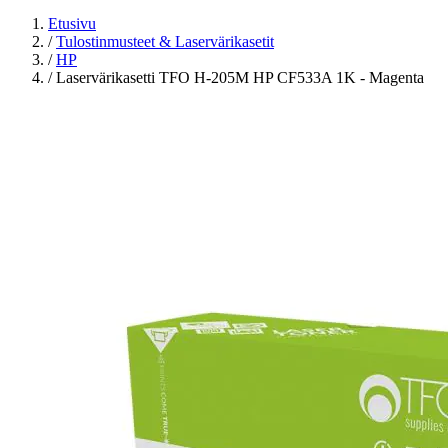
Etusivu
/
Tulostinmusteet & Laservärikasetit
/
HP
/
Laservärikasetti TFO H-205M HP CF533A 1K - Magenta