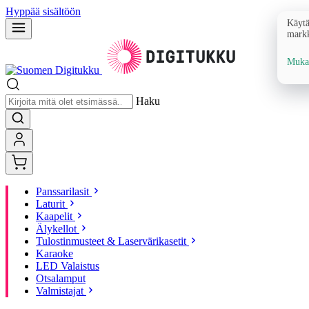
Hyppää sisältöön
Käytä
markk
Mukau
Haku
Panssarilasit
Laturit
Kaapelit
Älykellot
Tulostinmusteet & Laservärikasetit
Karaoke
LED Valaistus
Otsalamput
Valmistajat