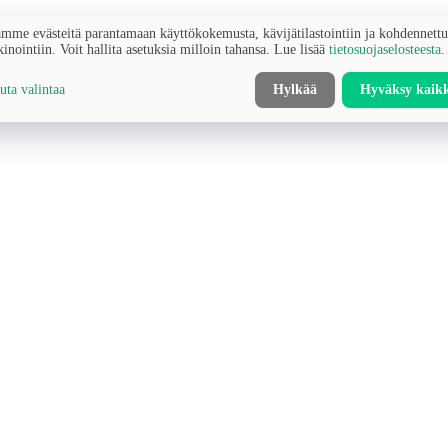
mme evästeitä parantamaan käyttökokemusta, kävijätilastointiin ja kohdennett
inointiin. Voit hallita asetuksia milloin tahansa. Lue lisää
tietosuojaselosteesta
.
ta valintaa
Hylkää
Hyväksy kaik