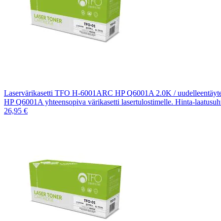
Laservärikasetti TFO H-6001ARC HP Q6001A 2.0K / uudelleentäytet
HP Q6001A yhteensopiva värikasetti lasertulostimelle. Hinta-laatusu
26,95 €