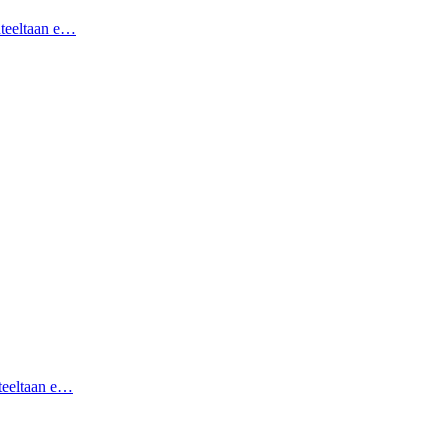
hteeltaan e…
hteeltaan e…