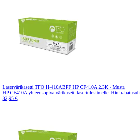
Laservärikasetti TFO H-410ABPF HP CF410A 2.3K - Musta
HP CF410A yhteensopiva värikasetti lasertulostimelle. Hinta-laatusu
32,95 €