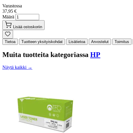
Varastossa
37,95 €
Määrä
Lisää ostoskoriin
Tietoa
Tuotteen yksityiskohdat
Lisätietoa
Arvostelut
Toimitus
Muita tuotteita kategoriassa
HP
Näytä kaikki →