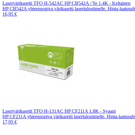
Laservärikasetti TFO H-542AC HP CB542A / Ye 1.4K - Keltainen
HP CB542A yhteensopiva värikasetti lasertulostimelle. Hinta-laatusu
16,95 €
Laservärikasetti TFO H-131AC HP CF211A 1.8K - Syaani
HP CF211A yhteensopiva värikasetti lasertulostimelle. Hinta-laatusu
17,95 €