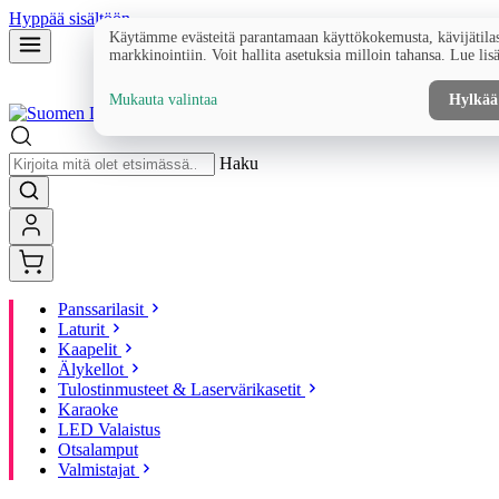
Hyppää sisältöön
Käytämme evästeitä parantamaan käyttökokemusta, kävijätilas
markkinointiin. Voit hallita asetuksia milloin tahansa. Lue lis
Mukauta valintaa
Hylkää
Haku
Panssarilasit
Laturit
Kaapelit
Älykellot
Tulostinmusteet & Laservärikasetit
Karaoke
LED Valaistus
Otsalamput
Valmistajat