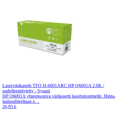
Laservärikasetti TFO H-6001ARC HP Q6001A 2.0K /
uudelleentäytetty - Syaani
HP Q6001A yhteensopiva värikasetti lasertulostimelle. Hinta-
laatusuhteeltaan e…
26,95 €