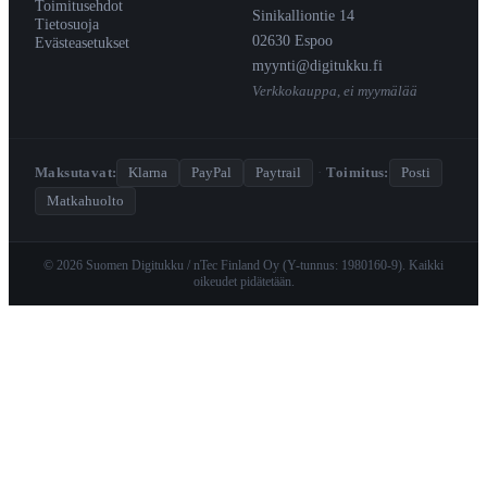
Toimitusehdot
Sinikalliontie 14
Tietosuoja
02630 Espoo
Evästeasetukset
myynti@digitukku.fi
Verkkokauppa, ei myymälää
Maksutavat:
Klarna
PayPal
Paytrail
·
Toimitus:
Posti
Matkahuolto
© 2026 Suomen Digitukku / nTec Finland Oy (Y-tunnus: 1980160-9). Kaikki
oikeudet pidätetään.