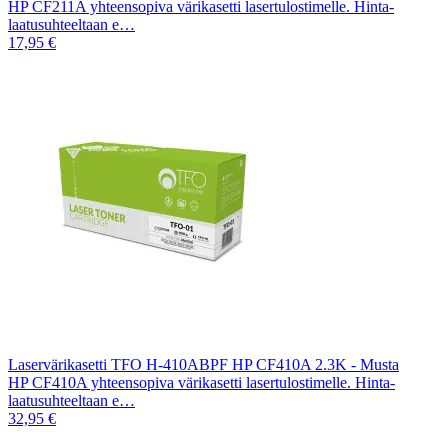
HP CF211A yhteensopiva värikasetti lasertulostimelle. Hinta-
laatusuhteeltaan e…
17,95 €
Laservärikasetti TFO H-410ABPF HP CF410A 2.3K - Musta
HP CF410A yhteensopiva värikasetti lasertulostimelle. Hinta-
laatusuhteeltaan e…
32,95 €