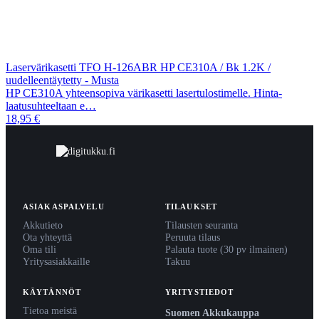
Laservärikasetti TFO H-126ABR HP CE310A / Bk 1.2K /
uudelleentäytetty - Musta
HP CE310A yhteensopiva värikasetti lasertulostimelle. Hinta-
laatusuhteeltaan e…
18,95 €
ASIAKASPALVELU
TILAUKSET
Akkutieto
Tilausten seuranta
Ota yhteyttä
Peruuta tilaus
Oma tili
Palauta tuote (30 pv ilmainen)
Yritysasiakkaille
Takuu
KÄYTÄNNÖT
YRITYSTIEDOT
Tietoa meistä
Suomen Akkukauppa