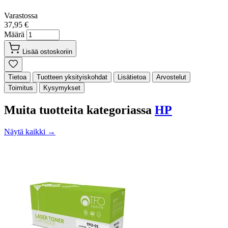
Varastossa
37,95 €
Määrä
Lisää ostoskoriin
Tietoa
Tuotteen yksityiskohdat
Lisätietoa
Arvostelut
Toimitus
Kysymykset
Muita tuotteita kategoriassa
HP
Näytä kaikki →