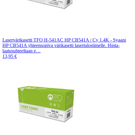
Laservärikasetti TFO H-541AC HP CB541A / Cy 1.4K - Syaani
HP CB541A yhteensopiva värikasetti lasertulostimelle. Hinta-
laatusuhteeltaan e…
13,95 €