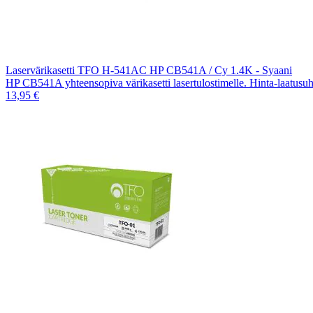
Laservärikasetti TFO H-541AC HP CB541A / Cy 1.4K - Syaani
HP CB541A yhteensopiva värikasetti lasertulostimelle. Hinta-laatusu
13,95 €