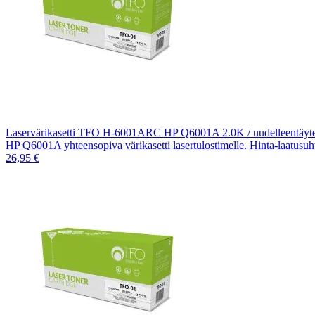
Laservärikasetti TFO H-6001ARC HP Q6001A 2.0K / uudelleentäytet
HP Q6001A yhteensopiva värikasetti lasertulostimelle. Hinta-laatusu
26,95 €