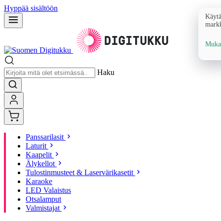
Hyppää sisältöön
Käytä
markk
Mukau
Haku
Panssarilasit
Laturit
Kaapelit
Älykellot
Tulostinmusteet & Laservärikasetit
Karaoke
LED Valaistus
Otsalamput
Valmistajat