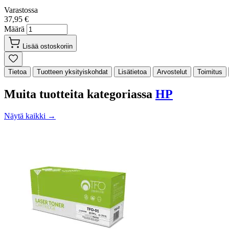
Varastossa
37,95 €
Määrä
Lisää ostoskoriin
Tietoa
Tuotteen yksityiskohdat
Lisätietoa
Arvostelut
Toimitus
Muita tuotteita kategoriassa
HP
Näytä kaikki →