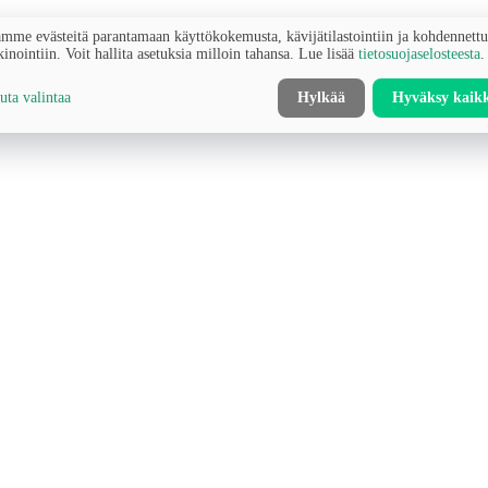
mme evästeitä parantamaan käyttökokemusta, kävijätilastointiin ja kohdennett
inointiin. Voit hallita asetuksia milloin tahansa. Lue lisää
tietosuojaselosteesta
.
ta valintaa
Hylkää
Hyväksy kaik