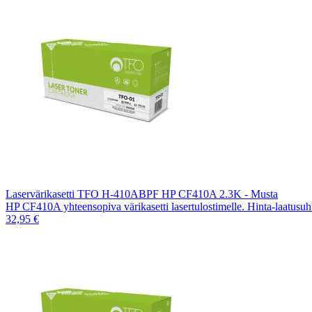
Laservärikasetti TFO H-410ABPF HP CF410A 2.3K - Musta
HP CF410A yhteensopiva värikasetti lasertulostimelle. Hinta-laatusu
32,95 €