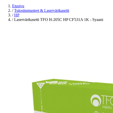
Etusivu
/
Tulostinmusteet & Laservärikasetit
/
HP
/
Laservärikasetti TFO H-205C HP CF531A 1K - Syaani