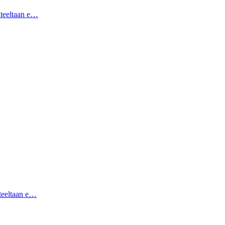
hteeltaan e…
hteeltaan e…