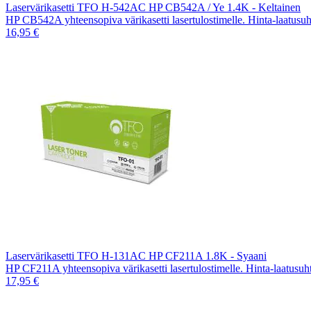
Laservärikasetti TFO H-542AC HP CB542A / Ye 1.4K - Keltainen
HP CB542A yhteensopiva värikasetti lasertulostimelle. Hinta-laatusu
16,95 €
Laservärikasetti TFO H-131AC HP CF211A 1.8K - Syaani
HP CF211A yhteensopiva värikasetti lasertulostimelle. Hinta-laatusu
17,95 €