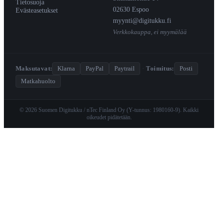
Tietosuoja
02630 Espoo
Evästeasetukset
myynti@digitukku.fi
Verkkokauppa, ei myymälää
Maksutavat:
Klarna
PayPal
Paytrail
·
Toimitus:
Posti
Matkahuolto
© 2026 Suomen Digitukku / nTec Finland Oy (Y-tunnus: 1980160-9). Kaikki
oikeudet pidätetään.