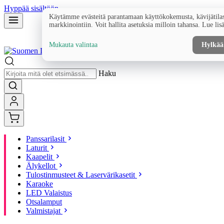
Hyppää sisältöön
Käytämme evästeitä parantamaan käyttökokemusta, kävijätilas
markkinointiin. Voit hallita asetuksia milloin tahansa. Lue lis
Mukauta valintaa
Hylkää
Haku
Panssarilasit
Laturit
Kaapelit
Älykellot
Tulostinmusteet & Laservärikasetit
Karaoke
LED Valaistus
Otsalamput
Valmistajat