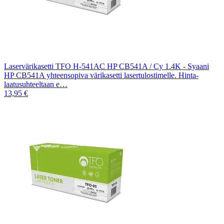
Laservärikasetti TFO H-541AC HP CB541A / Cy 1.4K - Syaani
HP CB541A yhteensopiva värikasetti lasertulostimelle. Hinta-
laatusuhteeltaan e…
13,95 €