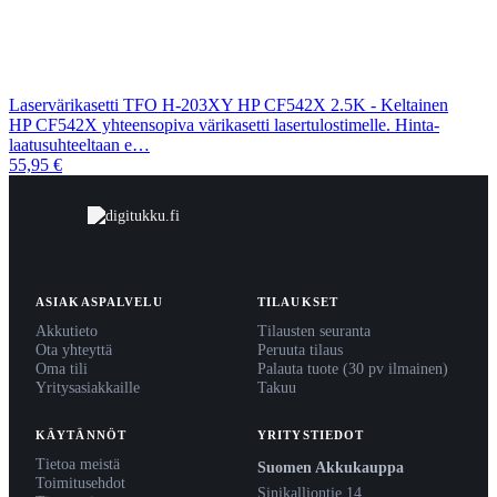
Laservärikasetti TFO H-203XY HP CF542X 2.5K - Keltainen
HP CF542X yhteensopiva värikasetti lasertulostimelle. Hinta-
laatusuhteeltaan e…
55,95 €
ASIAKASPALVELU
TILAUKSET
Akkutieto
Tilausten seuranta
Ota yhteyttä
Peruuta tilaus
Oma tili
Palauta tuote (30 pv ilmainen)
Yritysasiakkaille
Takuu
KÄYTÄNNÖT
YRITYSTIEDOT
Tietoa meistä
Suomen Akkukauppa
Toimitusehdot
Sinikalliontie 14