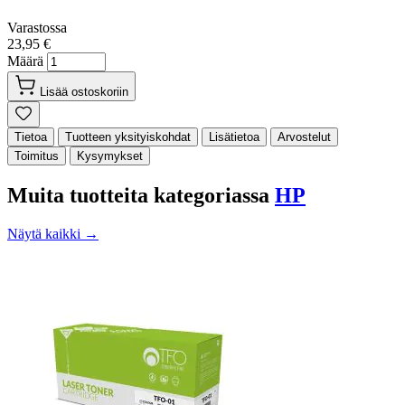
Varastossa
23,95 €
Määrä
Lisää ostoskoriin
Tietoa
Tuotteen yksityiskohdat
Lisätietoa
Arvostelut
Toimitus
Kysymykset
Muita tuotteita kategoriassa
HP
Näytä kaikki →