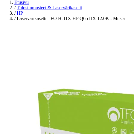
Etusivu
/
Tulostinmusteet & Laservärikasetit
/
HP
/
Laservärikasetti TFO H-11X HP Q6511X 12.0K - Musta