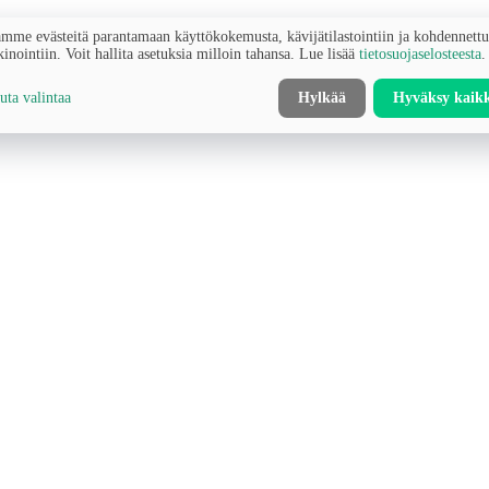
mme evästeitä parantamaan käyttökokemusta, kävijätilastointiin ja kohdennett
inointiin. Voit hallita asetuksia milloin tahansa. Lue lisää
tietosuojaselosteesta
.
ta valintaa
Hylkää
Hyväksy kaik