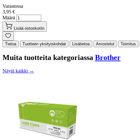
Varastossa
3,95 €
Määrä
Lisää ostoskoriin
Tietoa
Tuotteen yksityiskohdat
Lisätietoa
Arvostelut
Toimitus
Muita tuotteita kategoriassa
Brother
Näytä kaikki →