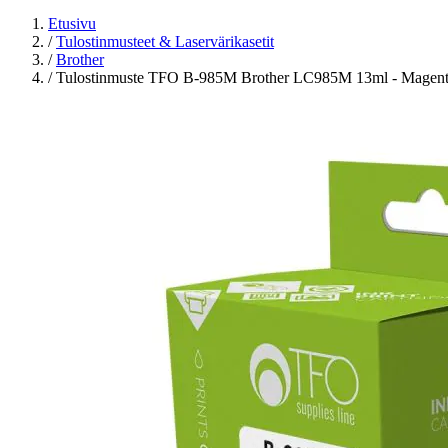
Etusivu
/
Tulostinmusteet & Laservärikasetit
/
Brother
/
Tulostinmuste TFO B-985M Brother LC985M 13ml - Magen