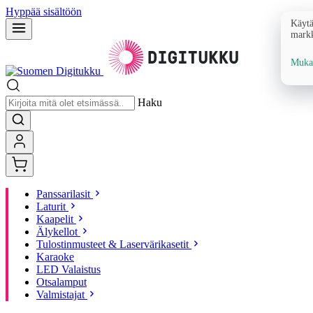
Hyppää sisältöön
Käytä
markk
Mukau
Haku
Panssarilasit
Laturit
Kaapelit
Älykellot
Tulostinmusteet & Laservärikasetit
Karaoke
LED Valaistus
Otsalamput
Valmistajat