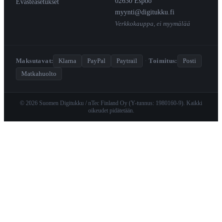
02630 Espoo
Evästeasetukset
myynti@digitukku.fi
Verkkokauppa, ei myymälää
Maksutavat:
Klarna
PayPal
Paytrail
·
Toimitus:
Posti
Matkahuolto
© 2026 Suomen Digitukku / nTec Finland Oy (Y-tunnus: 1980160-9). Kaikki
oikeudet pidätetään.