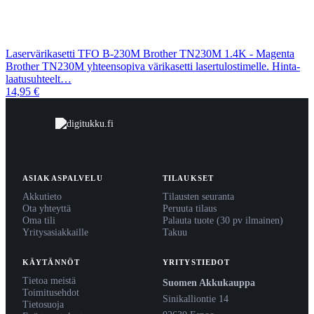
Laservärikasetti TFO B-230M Brother TN230M 1.4K - Magenta
Brother TN230M yhteensopiva värikasetti lasertulostimelle. Hinta-
laatusuhteelt…
14,95 €
ASIAKASPALVELU
TILAUKSET
Akkutieto
Tilausten seuranta
Ota yhteyttä
Peruuta tilaus
Oma tili
Palauta tuote (30 pv ilmainen)
Yritysasiakkaille
Takuu
KÄYTÄNNÖT
YRITYSTIEDOT
Tietoa meistä
Suomen Akkukauppa
Toimitusehdot
Sinikalliontie 14
Tietosuoja