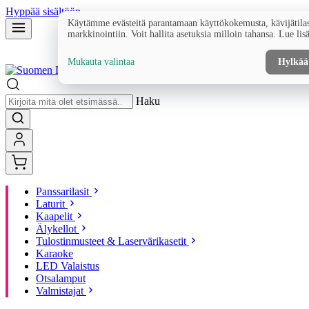
Hyppää sisältöön
Käytämme evästeitä parantamaan käyttökokemusta, kävijätilas
markkinointiin. Voit hallita asetuksia milloin tahansa. Lue lis
Mukauta valintaa
Hylkää
Haku
Panssarilasit
Laturit
Kaapelit
Älykellot
Tulostinmusteet & Laservärikasetit
Karaoke
LED Valaistus
Otsalamput
Valmistajat