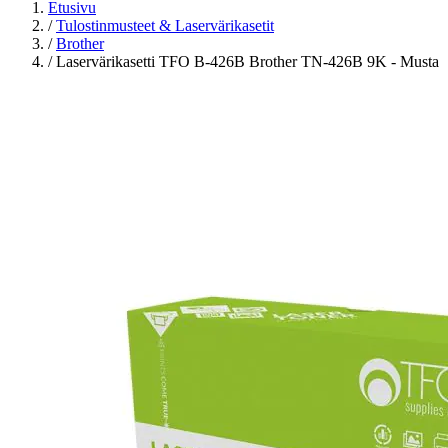
Etusivu
/
Tulostinmusteet & Laservärikasetit
/
Brother
/
Laservärikasetti TFO B-426B Brother TN-426B 9K - Musta