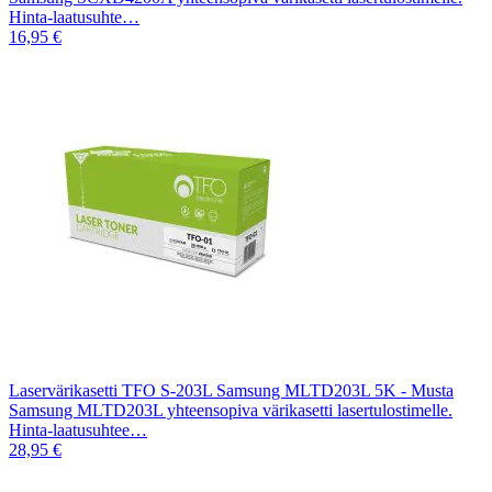
Hinta-laatusuhte…
16,95 €
Laservärikasetti TFO S-203L Samsung MLTD203L 5K - Musta
Samsung MLTD203L yhteensopiva värikasetti lasertulostimelle.
Hinta-laatusuhtee…
28,95 €