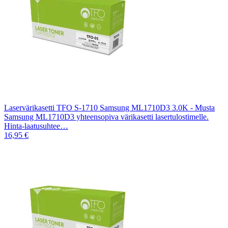
Laservärikasetti TFO S-1710 Samsung ML1710D3 3.0K - Musta
Samsung ML1710D3 yhteensopiva värikasetti lasertulostimelle.
Hinta-laatusuhtee…
16,95 €