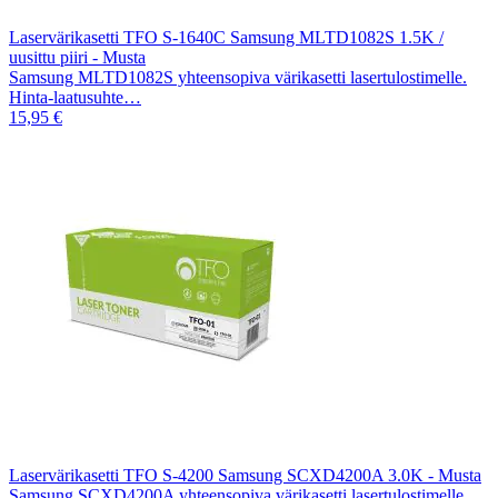
Laservärikasetti TFO S-1640C Samsung MLTD1082S 1.5K /
uusittu piiri - Musta
Samsung MLTD1082S yhteensopiva värikasetti lasertulostimelle.
Hinta-laatusuhte…
15,95 €
Laservärikasetti TFO S-4200 Samsung SCXD4200A 3.0K - Musta
Samsung SCXD4200A yhteensopiva värikasetti lasertulostimelle.