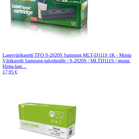
Laservärikasetti TFO S-2020S Samsung MLT-D111S 1K - Musta
Värikasetti Samsung-tulostimille / S-2020S / MLTD111S / musta.
Hinta-laat…
17,95 €