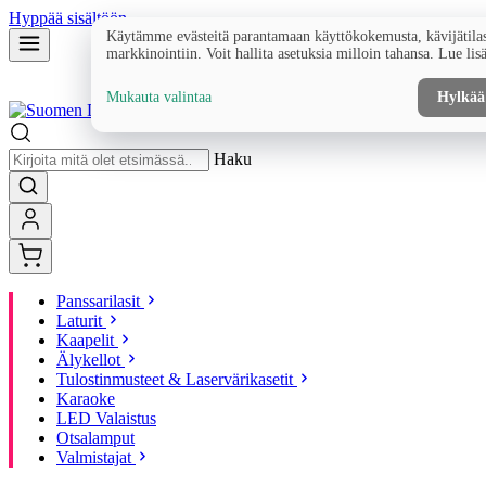
Hyppää sisältöön
Käytämme evästeitä parantamaan käyttökokemusta, kävijätilas
markkinointiin. Voit hallita asetuksia milloin tahansa. Lue lis
Mukauta valintaa
Hylkää
Haku
Panssarilasit
Laturit
Kaapelit
Älykellot
Tulostinmusteet & Laservärikasetit
Karaoke
LED Valaistus
Otsalamput
Valmistajat