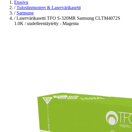
Etusivu
/
Tulostinmusteet & Laservärikasetit
/
Samsung
/
Laservärikasetti TFO S-320MR Samsung CLTM4072S
1.0K / uudelleentäytetty - Magenta