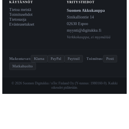
KÄYTÄNNÖT
YRITYSTIEDOT
Tietoa meistä
Suomen Akkukauppa
Toimitusehdot
Sinikalliontie 14
Tietosuoja
02630 Espoo
Evästeasetukset
myynti@digitukku.fi
Verkkokauppa, ei myymälää
Maksutavat:
Klarna
PayPal
Paytrail
·
Toimitus:
Posti
Matkahuolto
© 2026 Suomen Digitukku / nTec Finland Oy (Y-tunnus: 1980160-9). Kaikki
oikeudet pidätetään.