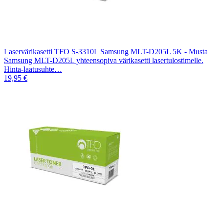
Laservärikasetti TFO S-3310L Samsung MLT-D205L 5K - Musta
Samsung MLT-D205L yhteensopiva värikasetti lasertulostimelle.
Hinta-laatusuhte…
19,95 €