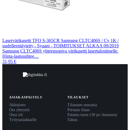
Laservärikasetti TFO S-365CR Samsung CLTC406S / Cy 1K /
uudelleentäytetty - Syaani - TOIMITUKSET ALKAA 09/2019
Samsung CLTC406S yhteensopiva värikasetti lasertulostimelle.
Hinta-laatusuhtee…
31,95 €
ASIAKASPALVELU
TILAUKSET
Akkutieto
Tilausten seuranta
Ota yhteyttä
Peruuta tilaus
Oma tili
Palauta tuote (30 pv ilmainen)
Yritysasiakkaille
Takuu