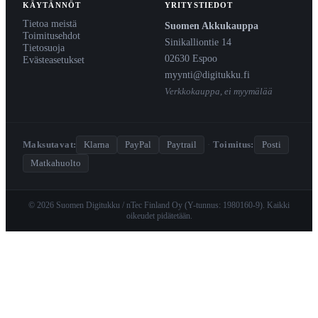
KÄYTÄNNÖT
YRITYSTIEDOT
Tietoa meistä
Suomen Akkukauppa
Toimitusehdot
Sinikalliontie 14
Tietosuoja
02630 Espoo
Evästeasetukset
myynti@digitukku.fi
Verkkokauppa, ei myymälää
Maksutavat:
Klarna
PayPal
Paytrail
·
Toimitus:
Posti
Matkahuolto
© 2026 Suomen Digitukku / nTec Finland Oy (Y-tunnus: 1980160-9). Kaikki
oikeudet pidätetään.