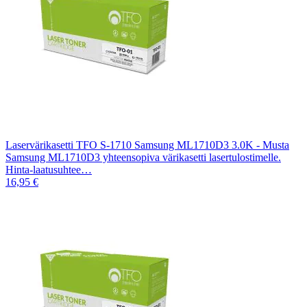
Laservärikasetti TFO S-1710 Samsung ML1710D3 3.0K - Musta
Samsung ML1710D3 yhteensopiva värikasetti lasertulostimelle.
Hinta-laatusuhtee…
16,95 €