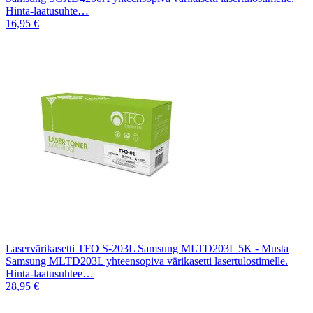
Hinta-laatusuhte…
16,95 €
Laservärikasetti TFO S-203L Samsung MLTD203L 5K - Musta
Samsung MLTD203L yhteensopiva värikasetti lasertulostimelle.
Hinta-laatusuhtee…
28,95 €