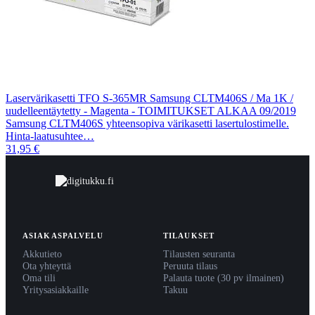
Laservärikasetti TFO S-365MR Samsung CLTM406S / Ma 1K /
uudelleentäytetty - Magenta - TOIMITUKSET ALKAA 09/2019
Samsung CLTM406S yhteensopiva värikasetti lasertulostimelle.
Hinta-laatusuhtee…
31,95 €
ASIAKASPALVELU
TILAUKSET
Akkutieto
Tilausten seuranta
Ota yhteyttä
Peruuta tilaus
Oma tili
Palauta tuote (30 pv ilmainen)
Yritysasiakkaille
Takuu