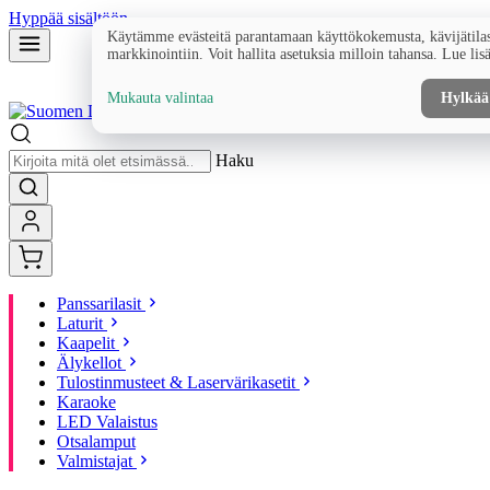
Hyppää sisältöön
Käytämme evästeitä parantamaan käyttökokemusta, kävijätilas
markkinointiin. Voit hallita asetuksia milloin tahansa. Lue lis
Mukauta valintaa
Hylkää
Haku
Panssarilasit
Laturit
Kaapelit
Älykellot
Tulostinmusteet & Laservärikasetit
Karaoke
LED Valaistus
Otsalamput
Valmistajat