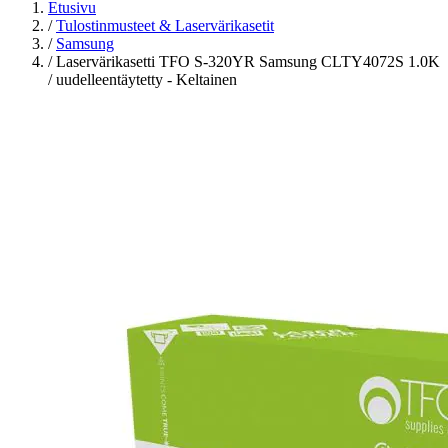
Etusivu
/
Tulostinmusteet & Laservärikasetit
/
Samsung
/
Laservärikasetti TFO S-320YR Samsung CLTY4072S 1.0K
/ uudelleentäytetty - Keltainen