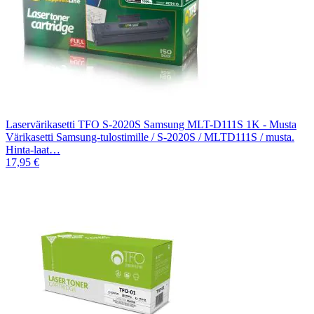
Laservärikasetti TFO S-2020S Samsung MLT-D111S 1K - Musta
Värikasetti Samsung-tulostimille / S-2020S / MLTD111S / musta.
Hinta-laat…
17,95 €