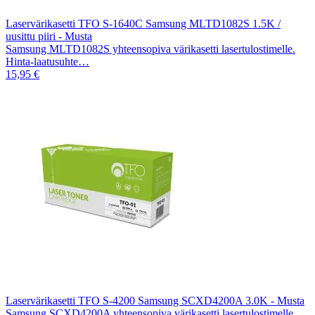
Laservärikasetti TFO S-1640C Samsung MLTD1082S 1.5K /
uusittu piiri - Musta
Samsung MLTD1082S yhteensopiva värikasetti lasertulostimelle.
Hinta-laatusuhte…
15,95 €
Laservärikasetti TFO S-4200 Samsung SCXD4200A 3.0K - Musta
Samsung SCXD4200A yhteensopiva värikasetti lasertulostimelle.