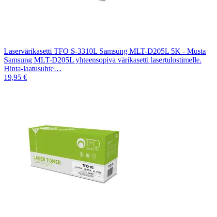
Laservärikasetti TFO S-3310L Samsung MLT-D205L 5K - Musta
Samsung MLT-D205L yhteensopiva värikasetti lasertulostimelle.
Hinta-laatusuhte…
19,95 €