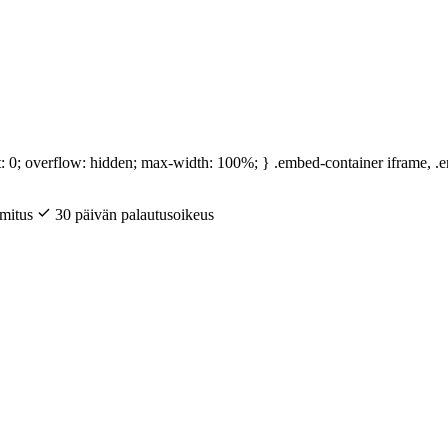
t: 0; overflow: hidden; max-width: 100%; } .embed-container iframe, .e
mitus
30 päivän palautusoikeus