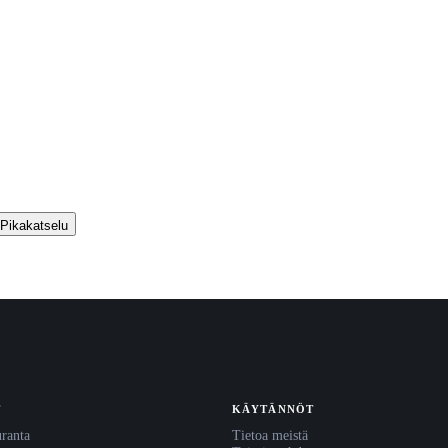
Pikakatselu
T
KÄYTÄNNÖT
uranta
Tietoa meistä