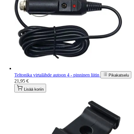
Teltonika virtalähde autoon 4 - pinninen liitin
Pikakatselu
21,95 €
Lisää koriin