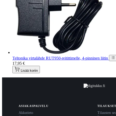
Teltonika virtalähde RUT950-reitittimelle, 4-pinninen liitin
17,95 €
Lisää koriin
ASIAKASPALVELU
TILAUKSE
Akkutieto
Tilausten se