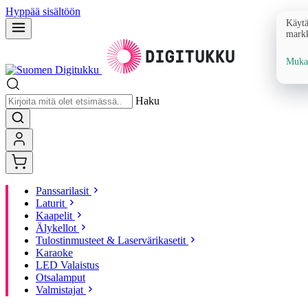
Hyppää sisältöön
Käytä
markk
Mukau
Haku
Panssarilasit
Laturit
Kaapelit
Älykellot
Tulostinmusteet & Laservärikasetit
Karaoke
LED Valaistus
Otsalamput
Valmistajat