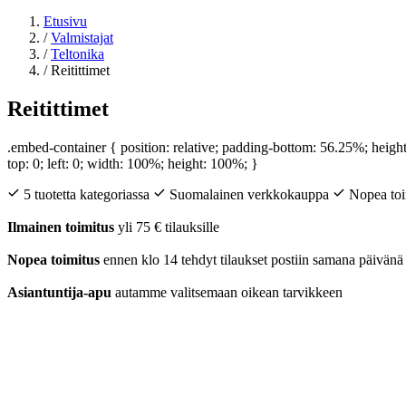
Etusivu
/
Valmistajat
/
Teltonika
/
Reitittimet
Reitittimet
.embed-container { position: relative; padding-bottom: 56.25%; heigh
top: 0; left: 0; width: 100%; height: 100%; }
5 tuotetta kategoriassa
Suomalainen verkkokauppa
Nopea toi
Ilmainen toimitus
yli 75 € tilauksille
Nopea toimitus
ennen klo 14 tehdyt tilaukset postiin samana päivänä
Asiantuntija-apu
autamme valitsemaan oikean tarvikkeen