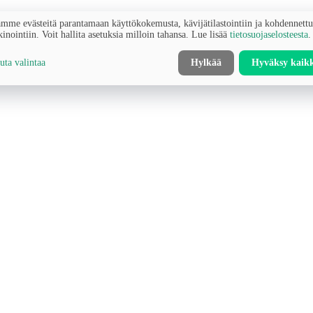
mme evästeitä parantamaan käyttökokemusta, kävijätilastointiin ja kohdennett
inointiin. Voit hallita asetuksia milloin tahansa. Lue lisää
tietosuojaselosteesta
.
ta valintaa
Hylkää
Hyväksy kaik