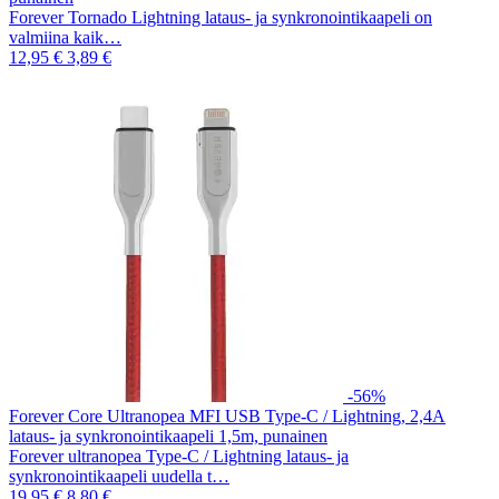
Forever Tornado Lightning lataus- ja synkronointikaapeli on
valmiina kaik…
12,95 €
3,89 €
-56%
Forever Core Ultranopea MFI USB Type-C / Lightning, 2,4A
lataus- ja synkronointikaapeli 1,5m, punainen
Forever ultranopea Type-C / Lightning lataus- ja
synkronointikaapeli uudella t…
19,95 €
8,80 €