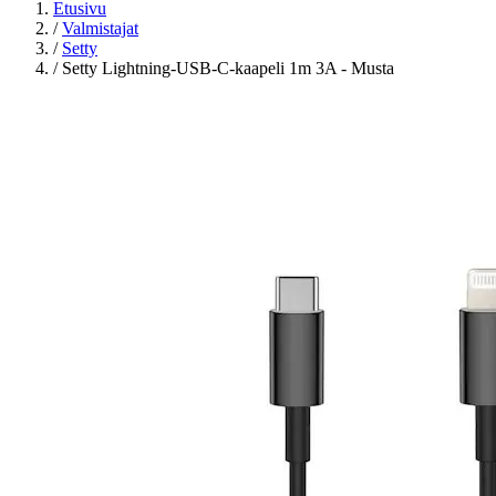
Etusivu
/
Valmistajat
/
Setty
/
Setty Lightning-USB-C-kaapeli 1m 3A - Musta