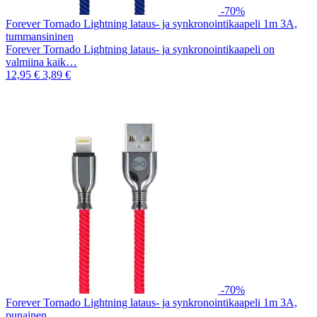
-70%
Forever Tornado Lightning lataus- ja synkronointikaapeli 1m 3A,
tummansininen
Forever Tornado Lightning lataus- ja synkronointikaapeli on
valmiina kaik…
12,95 €
3,89 €
-70%
Forever Tornado Lightning lataus- ja synkronointikaapeli 1m 3A,
punainen