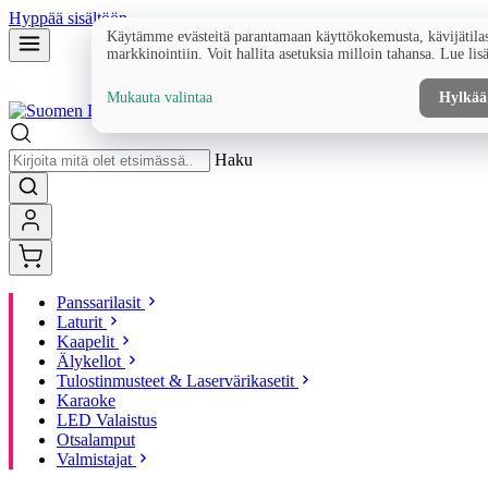
Hyppää sisältöön
Käytämme evästeitä parantamaan käyttökokemusta, kävijätilas
markkinointiin. Voit hallita asetuksia milloin tahansa. Lue lis
Mukauta valintaa
Hylkää
Haku
Panssarilasit
Laturit
Kaapelit
Älykellot
Tulostinmusteet & Laservärikasetit
Karaoke
LED Valaistus
Otsalamput
Valmistajat