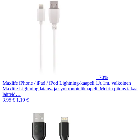
-70%
Maxlife iPhone / iPad / iPod Lightning-kaapeli 1A 1m, valkoinen
Maxlife Lightning lataus- ja synkronointikaapeli. Metrin pituus takaa
laitteid…
3,95 €
1,19 €