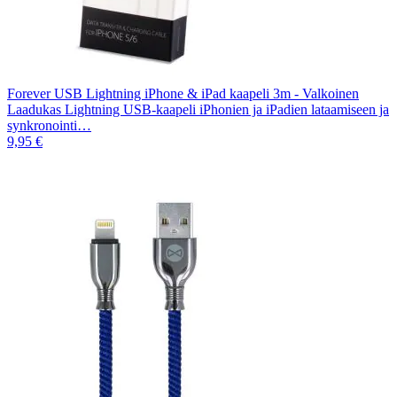
Forever USB Lightning iPhone & iPad kaapeli 3m - Valkoinen
Laadukas Lightning USB-kaapeli iPhonien ja iPadien lataamiseen ja
synkronointi…
9,95 €