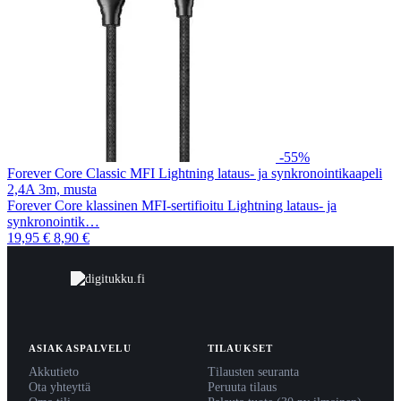
-55%
Forever Core Classic MFI Lightning lataus- ja synkronointikaapeli
2,4A 3m, musta
Forever Core klassinen MFI-sertifioitu Lightning lataus- ja
synkronointik…
19,95 €
8,90 €
ASIAKASPALVELU
TILAUKSET
Akkutieto
Tilausten seuranta
Ota yhteyttä
Peruuta tilaus