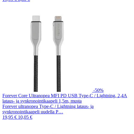
-50%
Forever Core Ultranopea MFI PD USB Type-C / Lightning, 2,4A
lataus- ja synkronointikaapeli 1,5m, musta
Forever ultranopea Type-C / Lightning lataus- ja
synkronointikaapeli uudella P…
19,95 €
10,05 €