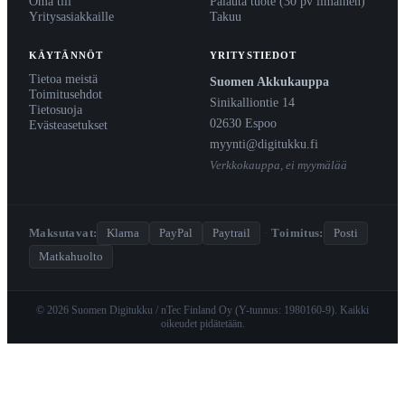
Oma tili
Palauta tuote (30 pv ilmainen)
Yritysasiakkaille
Takuu
KÄYTÄNNÖT
YRITYSTIEDOT
Tietoa meistä
Suomen Akkukauppa
Toimitusehdot
Sinikalliontie 14
Tietosuoja
02630 Espoo
Evästeasetukset
myynti@digitukku.fi
Verkkokauppa, ei myymälää
Maksutavat:
Klarna
PayPal
Paytrail
·
Toimitus:
Posti
Matkahuolto
© 2026 Suomen Digitukku / nTec Finland Oy (Y-tunnus: 1980160-9). Kaikki
oikeudet pidätetään.