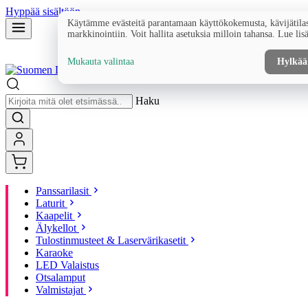
Hyppää sisältöön
Käytämme evästeitä parantamaan käyttökokemusta, kävijätilas
markkinointiin. Voit hallita asetuksia milloin tahansa. Lue lis
Mukauta valintaa
Hylkää
Haku
Panssarilasit
Laturit
Kaapelit
Älykellot
Tulostinmusteet & Laservärikasetit
Karaoke
LED Valaistus
Otsalamput
Valmistajat