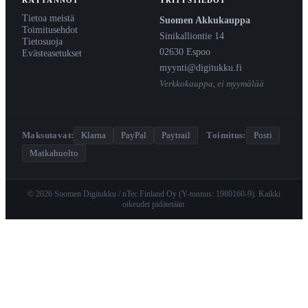
Tietoa meistä
Suomen Akkukauppa
Toimitusehdot
Sinikalliontie 14
Tietosuoja
02630 Espoo
Evästeasetukset
myynti@digitukku.fi
Verkkokauppa, ei myymälää
Maksutavat:
Klarna
PayPal
Paytrail
·
Toimitus:
Posti
Matkahuolto
© 2026 Suomen Digitukku / nTec Finland Oy (Y-tunnus: 1980160-9). Kaikki
oikeudet pidätetään.