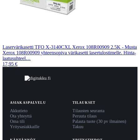
Laservärikasetti TFO X-3140CXL Xerox 108R00909 2.5K - Musta
Xerox 108R00909 yhteensopiva värikasetti lasertulostimelle. Hinta-
laatusuhteel…
17,95 €
ASIAKASPALVELU
TILAUKSET
Akkutieto
Tilausten seuranta
Ota yhteyttä
Peruuta tilaus
Oma tili
Palauta tuote (30 pv ilmainen)
Yritysasiakkaille
Takuu
KÄYTÄNNÖT
YRITYSTIEDOT