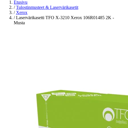
Etusivu
/
Tulostinmusteet & Laservärikasetit
/
Xerox
/
Laservärikasetti TFO X-3210 Xerox 106R01485 2K -
Musta