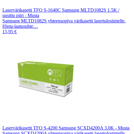
Laservärikasetti TFO S-1640C Samsung MLTD1082S 1.5K /
uusittu piiri - Musta
Samsung MLTD1082S yhteensopiva värikasetti lasertulostimelle.
Hinta-laatusuhte…
15,95 €
Laservärikasetti TFO S-4200 Samsung SCXD4200A 3.0K - Musta
Samsung SCXD4200A yhteensopiva värikasetti lasertulostimelle.