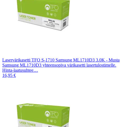
Laservärikasetti TFO S-1710 Samsung ML1710D3 3.0K - Musta
Samsung ML1710D3 yhteensopiva värikasetti lasertulostimelle.
Hinta-laatusuhtee…
16,95 €