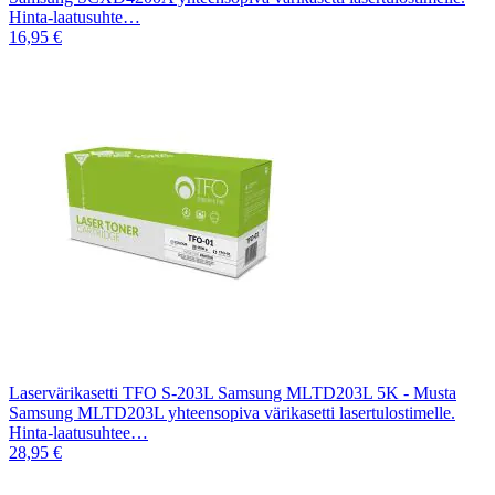
Hinta-laatusuhte…
16,95 €
Laservärikasetti TFO S-203L Samsung MLTD203L 5K - Musta
Samsung MLTD203L yhteensopiva värikasetti lasertulostimelle.
Hinta-laatusuhtee…
28,95 €