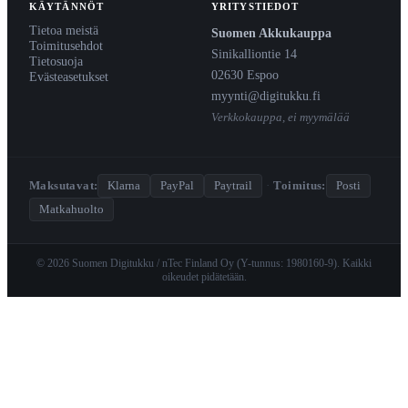
KÄYTÄNNÖT
YRITYSTIEDOT
Tietoa meistä
Suomen Akkukauppa
Toimitusehdot
Sinikalliontie 14
Tietosuoja
02630 Espoo
Evästeasetukset
myynti@digitukku.fi
Verkkokauppa, ei myymälää
Maksutavat:
Klarna
PayPal
Paytrail
·
Toimitus:
Posti
Matkahuolto
© 2026 Suomen Digitukku / nTec Finland Oy (Y-tunnus: 1980160-9). Kaikki
oikeudet pidätetään.