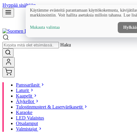
Hyppää sisältöön
Käytämme evästeitä parantamaan käyttökokemusta, kävijätilas
markkinointiin. Voit hallita asetuksia milloin tahansa. Lue lis
Mukauta valintaa
Hylkää
Haku
Panssarilasit
Laturit
Kaapelit
Älykellot
Tulostinmusteet & Laservärikasetit
Karaoke
LED Valaistus
Otsalamput
Valmistajat