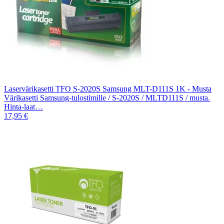
Laservärikasetti TFO S-2020S Samsung MLT-D111S 1K - Musta
Värikasetti Samsung-tulostimille / S-2020S / MLTD111S / musta.
Hinta-laat…
17,95 €