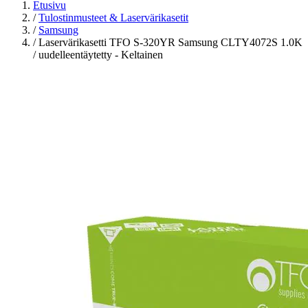
Etusivu
/
Tulostinmusteet & Laservärikasetit
/
Samsung
/
Laservärikasetti TFO S-320YR Samsung CLTY4072S 1.0K
/ uudelleentäytetty - Keltainen