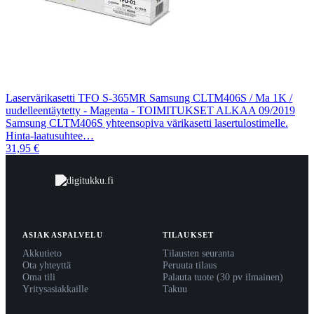
Laservärikasetti TFO S-365MR Samsung CLTM406S / Ma 1K /
uudelleentäytetty - Magenta - TOIMITUKSET ALKAA 09/2019
Samsung CLTM406S yhteensopiva värikasetti lasertulostimelle.
Hinta-laatusuhtee…
31,95 €
ASIAKASPALVELU
TILAUKSET
Akkutieto
Tilausten seuranta
Ota yhteyttä
Peruuta tilaus
Oma tili
Palauta tuote (30 pv ilmainen)
Yritysasiakkaille
Takuu