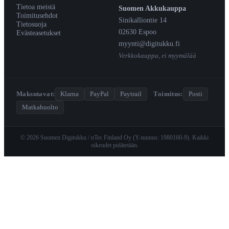
Tietoa meistä
Suomen Akkukauppa
Toimitusehdot
Sinikalliontie 14
Tietosuoja
02630 Espoo
Evästeasetukset
myynti@digitukku.fi
Verkkokauppa, ei myymälää
Maksutavat:
Klarna
PayPal
Paytrail
·
Toimitus:
Posti
Matkahuolto
© 2026 Suomen Digitukku / nTec Finland Oy (Y-tunnus: 1980160-9). Kaikki
oikeudet pidätetään.