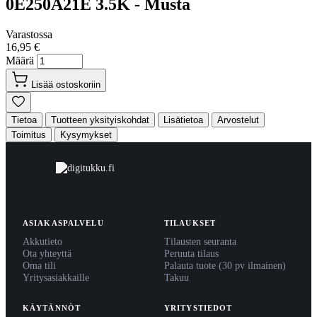
0E250A21E 3.5K - Musta
Varastossa
16,95 €
Määrä
Lisää ostoskoriin
Tietoa
Tuotteen yksityiskohdat
Lisätietoa
Arvostelut
Toimitus
Kysymykset
ASIAKASPALVELU
TILAUKSET
Akkutieto
Tilausten seuranta
Ota yhteyttä
Peruuta tilaus
Oma tili
Palauta tuote (30 pv ilmainen)
Yritysasiakkaille
Takuu
KÄYTÄNNÖT
YRITYSTIEDOT