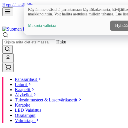
Hyppää sisältöön
Käytämme evästeitä parantamaan käyttökokemusta, kävijätilas
markkinointiin. Voit hallita asetuksia milloin tahansa. Lue lis
Mukauta valintaa
Hylkää
Haku
Panssarilasit
Laturit
Kaapelit
Älykellot
Tulostinmusteet & Laservärikasetit
Karaoke
LED Valaistus
Otsalamput
Valmistajat