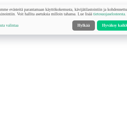
mme evästeitä parantamaan käyttökokemusta, kävijätilastointiin ja kohdennett
inointiin. Voit hallita asetuksia milloin tahansa. Lue lisää
tietosuojaselosteesta
.
ta valintaa
Hylkää
Hyväksy kaik