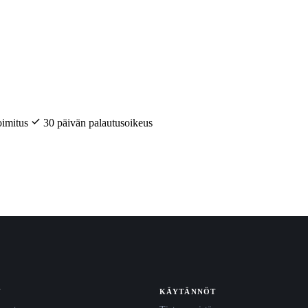
oimitus
30 päivän palautusoikeus
T
KÄYTÄNNÖT