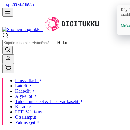
Hyppää sisältöön
Käytä
markk
Mukau
Haku
Panssarilasit
Laturit
Kaapelit
Älykellot
Tulostinmusteet & Laservärikasetit
Karaoke
LED Valaistus
Otsalamput
Valmistajat