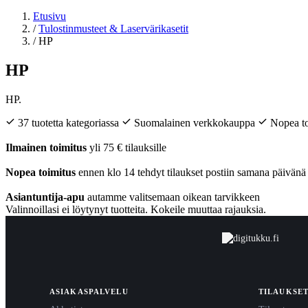
Etusivu
/
Tulostinmusteet & Laservärikasetit
/
HP
HP
HP.
37 tuotetta kategoriassa
Suomalainen verkkokauppa
Nopea t
Ilmainen toimitus
yli 75 € tilauksille
Nopea toimitus
ennen klo 14 tehdyt tilaukset postiin samana päivänä
Asiantuntija-apu
autamme valitsemaan oikean tarvikkeen
Valinnoillasi ei löytynyt tuotteita. Kokeile muuttaa rajauksia.
ASIAKASPALVELU
TILAUKSE