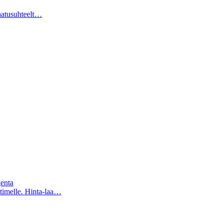
aatusuhteelt…
enta
imelle. Hinta-laa…