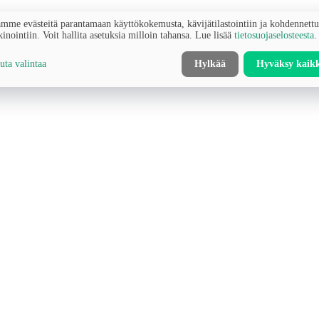
mme evästeitä parantamaan käyttökokemusta, kävijätilastointiin ja kohdennett
inointiin. Voit hallita asetuksia milloin tahansa. Lue lisää
tietosuojaselosteesta
.
ta valintaa
Hylkää
Hyväksy kaik