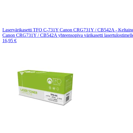
Laservärikasetti TFO C-731Y Canon CRG731Y / CB542A - Keltain
Canon CRG731Y / CB542A yhteensopiva värikasetti lasertulostimell
16,95 €