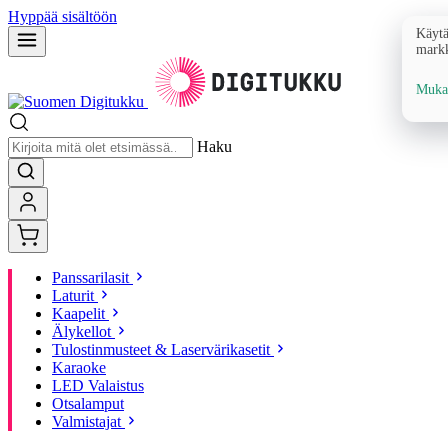
Hyppää sisältöön
Käytä
markk
Mukau
Haku
Panssarilasit
Laturit
Kaapelit
Älykellot
Tulostinmusteet & Laservärikasetit
Karaoke
LED Valaistus
Otsalamput
Valmistajat