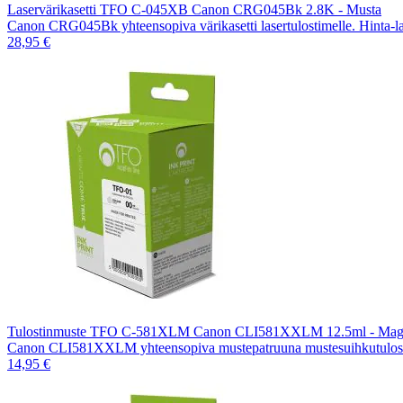
Laservärikasetti TFO C-045XB Canon CRG045Bk 2.8K - Musta
Canon CRG045Bk yhteensopiva värikasetti lasertulostimelle. Hinta-l
28,95 €
Tulostinmuste TFO C-581XLM Canon CLI581XXLM 12.5ml - Mag
Canon CLI581XXLM yhteensopiva mustepatruuna mustesuihkutulost
14,95 €