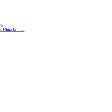
en
e. Hinta-laatu…