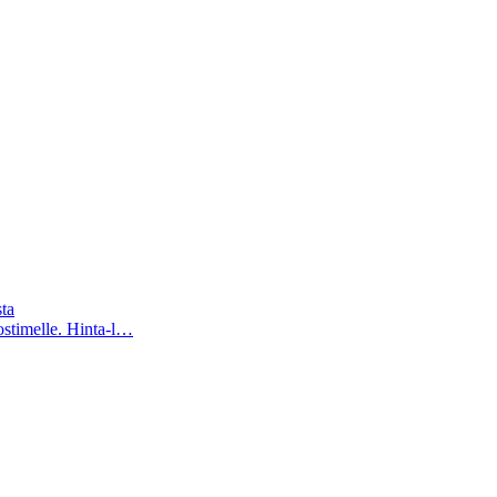
ta
timelle. Hinta-l…