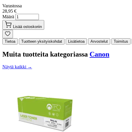
Varastossa
28,95 €
Määrä
Lisää ostoskoriin
Tietoa
Tuotteen yksityiskohdat
Lisätietoa
Arvostelut
Toimitus
Muita tuotteita kategoriassa
Canon
Näytä kaikki →