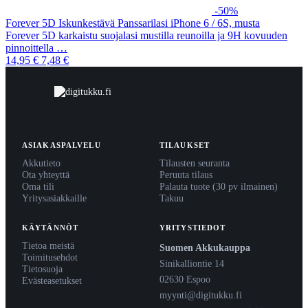
-50%
Forever 5D Iskunkestävä Panssarilasi iPhone 6 / 6S, musta
Forever 5D karkaistu suojalasi mustilla reunoilla ja 9H kovuuden
pinnoittella …
14,95 €
7,48 €
ASIAKASPALVELU
TILAUKSET
Akkutieto
Tilausten seuranta
Ota yhteyttä
Peruuta tilaus
Oma tili
Palauta tuote (30 pv ilmainen)
Yritysasiakkaille
Takuu
KÄYTÄNNÖT
YRITYSTIEDOT
Tietoa meistä
Suomen Akkukauppa
Toimitusehdot
Sinikalliontie 14
Tietosuoja
02630 Espoo
Evästeasetukset
myynti@digitukku.fi