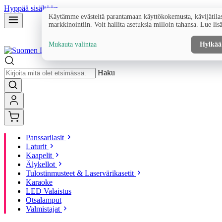
Hyppää sisältöön
Käytämme evästeitä parantamaan käyttökokemusta, kävijätilas
markkinointiin. Voit hallita asetuksia milloin tahansa. Lue lis
Mukauta valintaa
Hylkää
Haku
Panssarilasit
Laturit
Kaapelit
Älykellot
Tulostinmusteet & Laservärikasetit
Karaoke
LED Valaistus
Otsalamput
Valmistajat