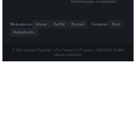
Verkkokauppa, ei myymälää
Maksutavat:
Klarna
PayPal
Paytrail
·
Toimitus:
Posti
Matkahuolto
© 2026 Suomen Digitukku / nTec Finland Oy (Y-tunnus: 1980160-9). Kaikki
oikeudet pidätetään.