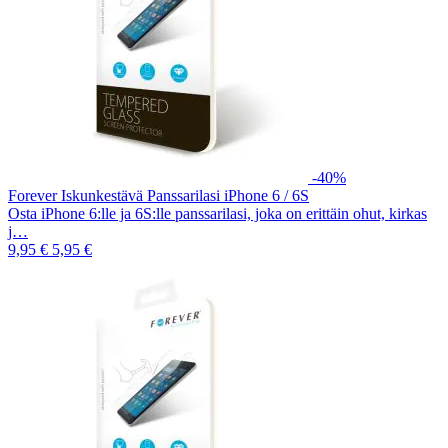
-40%
Forever Iskunkestävä Panssarilasi iPhone 6 / 6S
Osta iPhone 6:lle ja 6S:lle panssarilasi, joka on erittäin ohut, kirkas
j…
9,95 €
5,95 €