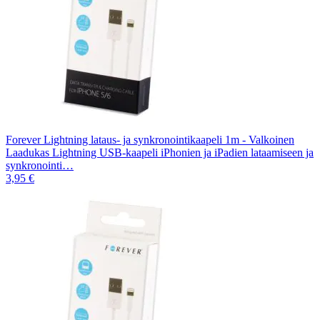
Forever Lightning lataus- ja synkronointikaapeli 1m - Valkoinen
Laadukas Lightning USB-kaapeli iPhonien ja iPadien lataamiseen ja
synkronointi…
3,95 €