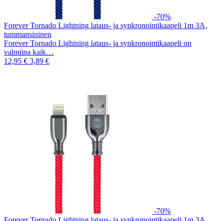
-70%
Forever Tornado Lightning lataus- ja synkronointikaapeli 1m 3A,
tummansininen
Forever Tornado Lightning lataus- ja synkronointikaapeli on
valmiina kaik…
12,95 €
3,89 €
-70%
Forever Tornado Lightning lataus- ja synkronointikaapeli 1m 3A,