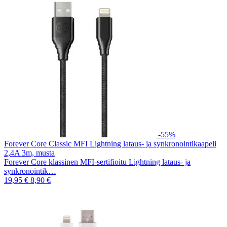
-55%
Forever Core Classic MFI Lightning lataus- ja synkronointikaapeli
2,4A 3m, musta
Forever Core klassinen MFI-sertifioitu Lightning lataus- ja
synkronointik…
19,95 €
8,90 €