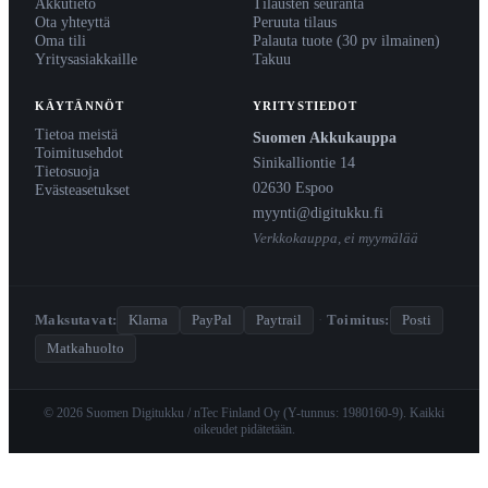
Akkutieto
Tilausten seuranta
Ota yhteyttä
Peruuta tilaus
Oma tili
Palauta tuote (30 pv ilmainen)
Yritysasiakkaille
Takuu
KÄYTÄNNÖT
YRITYSTIEDOT
Tietoa meistä
Suomen Akkukauppa
Toimitusehdot
Sinikalliontie 14
Tietosuoja
02630 Espoo
Evästeasetukset
myynti@digitukku.fi
Verkkokauppa, ei myymälää
Maksutavat:
Klarna
PayPal
Paytrail
·
Toimitus:
Posti
Matkahuolto
© 2026 Suomen Digitukku / nTec Finland Oy (Y-tunnus: 1980160-9). Kaikki
oikeudet pidätetään.