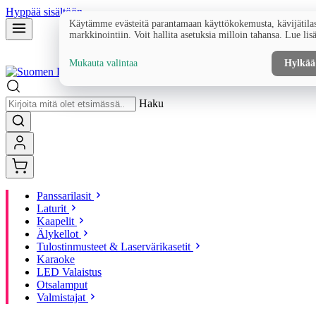
Hyppää sisältöön
Käytämme evästeitä parantamaan käyttökokemusta, kävijätilas
markkinointiin. Voit hallita asetuksia milloin tahansa. Lue lis
Mukauta valintaa
Hylkää
Haku
Panssarilasit
Laturit
Kaapelit
Älykellot
Tulostinmusteet & Laservärikasetit
Karaoke
LED Valaistus
Otsalamput
Valmistajat