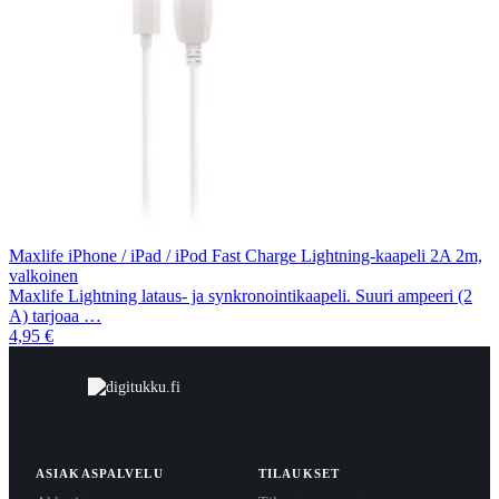
Maxlife iPhone / iPad / iPod Fast Charge Lightning-kaapeli 2A 2m,
valkoinen
Maxlife Lightning lataus- ja synkronointikaapeli. Suuri ampeeri (2
A) tarjoaa …
4,95 €
ASIAKASPALVELU
TILAUKSET