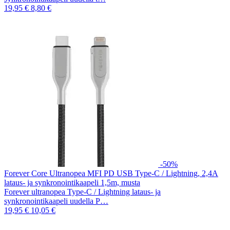
19,95 €
8,80 €
-50%
Forever Core Ultranopea MFI PD USB Type-C / Lightning, 2,4A
lataus- ja synkronointikaapeli 1,5m, musta
Forever ultranopea Type-C / Lightning lataus- ja
synkronointikaapeli uudella P…
19,95 €
10,05 €