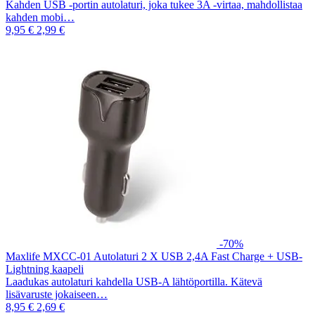
Kahden USB -portin autolaturi, joka tukee 3A -virtaa, mahdollistaa
kahden mobi…
9,95 €
2,99 €
-70%
Maxlife MXCC-01 Autolaturi 2 X USB 2,4A Fast Charge + USB-
Lightning kaapeli
Laadukas autolaturi kahdella USB-A lähtöportilla. Kätevä
lisävaruste jokaiseen…
8,95 €
2,69 €