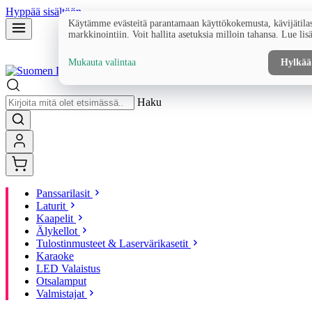
Hyppää sisältöön
Käytämme evästeitä parantamaan käyttökokemusta, kävijätilas
markkinointiin. Voit hallita asetuksia milloin tahansa. Lue lis
Mukauta valintaa
Hylkää
Haku
Panssarilasit
Laturit
Kaapelit
Älykellot
Tulostinmusteet & Laservärikasetit
Karaoke
LED Valaistus
Otsalamput
Valmistajat