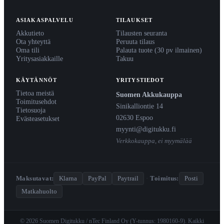
ASIAKASPALVELU
TILAUKSET
Akkutieto
Tilausten seuranta
Ota yhteyttä
Peruuta tilaus
Oma tili
Palauta tuote (30 pv ilmainen)
Yritysasiakkaille
Takuu
KÄYTÄNNÖT
YRITYSTIEDOT
Tietoa meistä
Suomen Akkukauppa
Toimitusehdot
Sinikalliontie 14
Tietosuoja
02630 Espoo
Evästeasetukset
myynti@digitukku.fi
Verkkokauppa, ei myymälää
Maksutavat:
Klarna
PayPal
Paytrail
·
Toimitus:
Posti
Matkahuolto
© 2026 Suomen Digitukku / nTec Finland Oy (Y-tunnus: 1980160-9). Kaikki