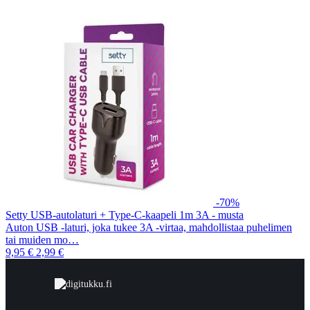
-70%
Setty USB-autolaturi + Type-C-kaapeli 1m 3A - musta
Auton USB -laturi, joka tukee 3A -virtaa, mahdollistaa puhelimen
tai muiden mo…
9,95 €
2,99 €