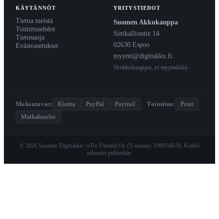
KÄYTÄNNÖT
YRITYSTIEDOT
Tietoa meistä
Suomen Akkukauppa
Toimitusehdot
Sinikalliontie 14
Tietosuoja
02630 Espoo
Evästeasetukset
myynti@digitukku.fi
Verkkokauppa, ei myymälää
Maksutavat:
Klarna
PayPal
Paytrail
·
Toimitus:
Posti
Matkahuolto
© 2026 Suomen Digitukku / nTec Finland Oy (Y-tunnus: 1980160-9). Kaikki
oikeudet pidätetään.