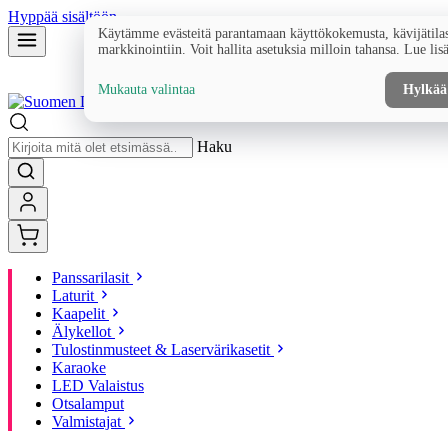
Hyppää sisältöön
Käytämme evästeitä parantamaan käyttökokemusta, kävijätilas
markkinointiin. Voit hallita asetuksia milloin tahansa. Lue lis
Mukauta valintaa
Hylkää
Haku
Panssarilasit
Laturit
Kaapelit
Älykellot
Tulostinmusteet & Laservärikasetit
Karaoke
LED Valaistus
Otsalamput
Valmistajat