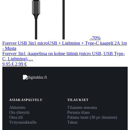
-70%
Forever USB 3in1 microUSB + Lightning + Type-C kaapeli 2A 1m
- Musta
Forever 3in1 -kaapelissa on kolme liitintä (micro USB, USB Type-
C, Lightning),…
9,95 €
2,99 €
ASIAKASPALVELU
TILAUKSET
Akkutieto
Tilausten seuranta
Ota yhteyttä
Peruuta tilaus
Oma tili
Palauta tuote (30 pv ilmainen)
Yritysasiakkaille
Takuu