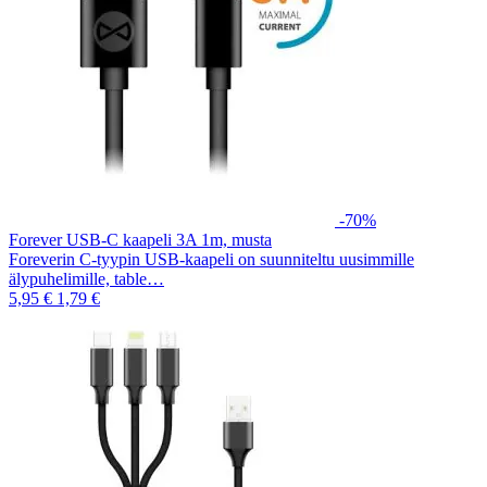
-70%
Forever USB-C kaapeli 3A 1m, musta
Foreverin C-tyypin USB-kaapeli on suunniteltu uusimmille
älypuhelimille, table…
5,95 €
1,79 €