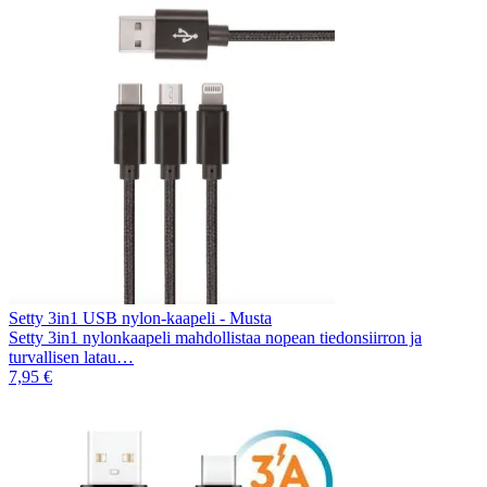
Setty 3in1 USB nylon-kaapeli - Musta
Setty 3in1 nylonkaapeli mahdollistaa nopean tiedonsiirron ja
turvallisen latau…
7,95 €