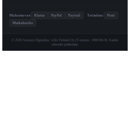
Maksutavat:
Klarna
PayPal
Paytrail
·
Toimitus:
Posti
Matkahuolto
© 2026 Suomen Digitukku / nTec Finland Oy (Y-tunnus: 1980160-9). Kaikki
oikeudet pidätetään.