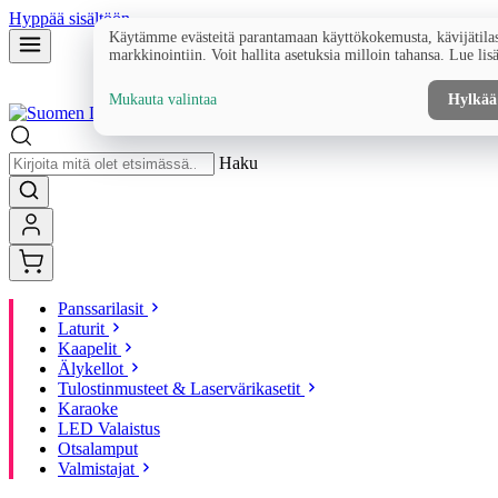
Hyppää sisältöön
Käytämme evästeitä parantamaan käyttökokemusta, kävijätilas
markkinointiin. Voit hallita asetuksia milloin tahansa. Lue lis
Mukauta valintaa
Hylkää
Haku
Panssarilasit
Laturit
Kaapelit
Älykellot
Tulostinmusteet & Laservärikasetit
Karaoke
LED Valaistus
Otsalamput
Valmistajat