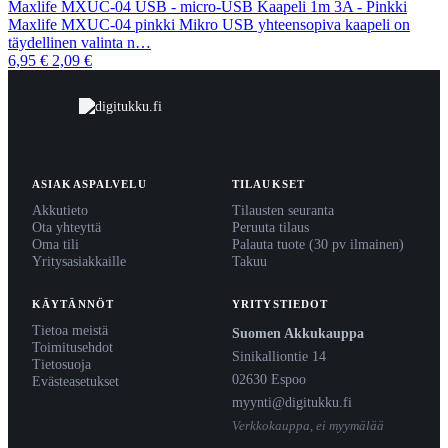
Maxlife MXUC-04 USB - micro-USB Kaapeli 1m 3A - Pinkki
Maxlife MXUC-04 pinkki Mikro USB yhteensopiva kaapeli on
täydellinen valinta n…
6,95 €
2,09 €
ASIAKASPALVELU
TILAUKSET
Akkutieto
Tilausten seuranta
Ota yhteyttä
Peruuta tilaus
Oma tili
Palauta tuote (30 pv ilmainen)
Yritysasiakkaille
Takuu
KÄYTÄNNÖT
YRITYSTIEDOT
Tietoa meistä
Suomen Akkukauppa
Toimitusehdot
Sinikalliontie 14
Tietosuoja
02630 Espoo
Evästeasetukset
myynti@digitukku.fi
Verkkokauppa, ei myymälää