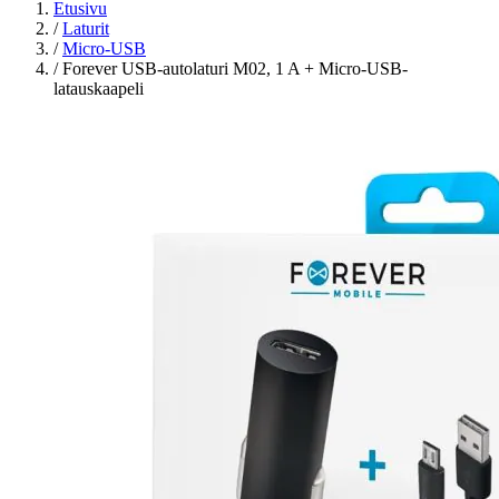
Etusivu
/
Laturit
/
Micro-USB
/
Forever USB-autolaturi M02, 1 A + Micro-USB-
latauskaapeli