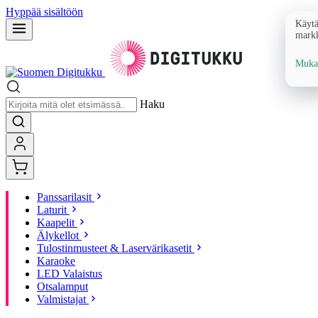
Hyppää sisältöön
Käytä
markk
Mukau
Haku
Panssarilasit
Laturit
Kaapelit
Älykellot
Tulostinmusteet & Laservärikasetit
Karaoke
LED Valaistus
Otsalamput
Valmistajat