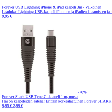
Forever USB Lightning iPhone & iPad kaapeli 3m - Valkoinen
Laadukas Lightning USB-kaapeli iPhonien ja iPadien lataamiseen ja
9,95 €
-70%
Forever Shark USB Type-C -kaapeli 1 m, musta
Hai on kaapeleiden aatelia! Erittäin korkealaatuinen Forever SH
9,95 €
2,99 €