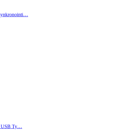
 synkronointi…
ARK USB Ty…