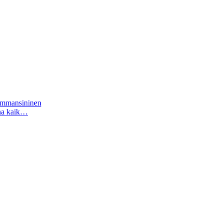
tummansininen
ina kaik…