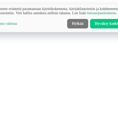
mme evästeitä parantamaan käyttökokemusta, kävijätilastointiin ja kohdennett
inointiin. Voit hallita asetuksia milloin tahansa. Lue lisää
tietosuojaselosteesta
.
ta valintaa
Hylkää
Hyväksy kaik