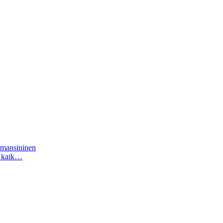
mmansininen
a kaik…