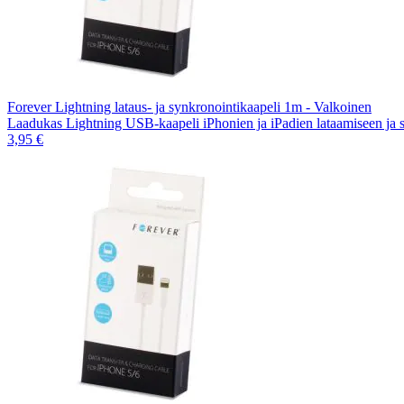
Forever Lightning lataus- ja synkronointikaapeli 1m - Valkoinen
Laadukas Lightning USB-kaapeli iPhonien ja iPadien lataamiseen ja
3,95 €