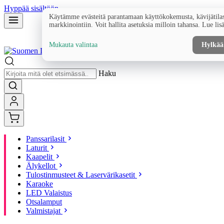
Hyppää sisältöön
Käytämme evästeitä parantamaan käyttökokemusta, kävijätilas
markkinointiin. Voit hallita asetuksia milloin tahansa. Lue lis
Mukauta valintaa
Hylkää
Haku
Panssarilasit
Laturit
Kaapelit
Älykellot
Tulostinmusteet & Laservärikasetit
Karaoke
LED Valaistus
Otsalamput
Valmistajat