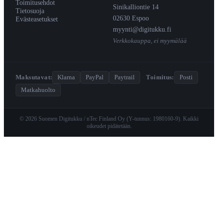
Toimitusehdot
Sinikalliontie 14
Tietosuoja
02630 Espoo
Evästeasetukset
myynti@digitukku.fi
Verkkokauppa, ei myymälää
Maksutavat:
Klarna
PayPal
Paytrail
·
Toimitus:
Posti
Matkahuolto
© 2026 Suomen Digitukku / nTec Finland Oy (Y-tunnus: 1980160-9). Kaikki
oikeudet pidätetään.