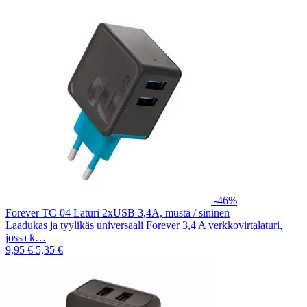
-46%
Forever TC-04 Laturi 2xUSB 3,4A, musta / sininen
Laadukas ja tyylikäs universaali Forever 3,4 A verkkovirtalaturi,
jossa k…
9,95 €
5,35 €