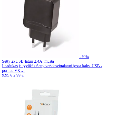
-70%
Setty 2xUSB-laturi 2,4A, musta
Laadukas ja tyylikäs Setty verkkovirtalaturi jossa kaksi USB -
porttia. V&…
9,95 €
2,99 €