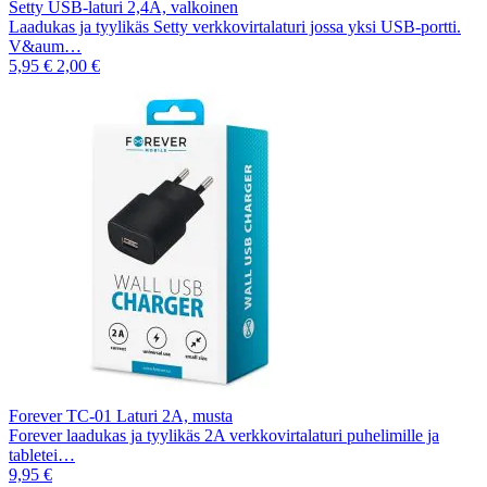
Setty USB-laturi 2,4A, valkoinen
Laadukas ja tyylikäs Setty verkkovirtalaturi jossa yksi USB-portti.
V&aum…
5,95 €
2,00 €
Forever TC-01 Laturi 2A, musta
Forever laadukas ja tyylikäs 2A verkkovirtalaturi puhelimille ja
tabletei…
9,95 €