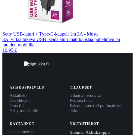
Setty USB-laturi + Type-C-kaapeli 1m 3A - Musta
3A -virtaa tukeva USB -seinälaturi mahdollistaa puhelimen tai
muiden mobiilila…
10,95 €
ASIAKASPALVELU
TILAUKSET
Akkutieto
Tilausten seuranta
Ota yhteyttä
Peruuta tilaus
Oma tili
Palauta tuote (30 pv ilmainen)
Yritysasiakkaille
Takuu
KÄYTÄNNÖT
YRITYSTIEDOT
Tietoa meistä
Suomen Akkukauppa