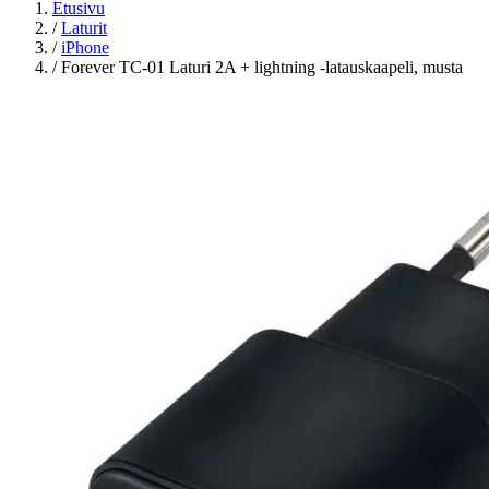
Etusivu
/
Laturit
/
iPhone
/
Forever TC-01 Laturi 2A + lightning -latauskaapeli, musta