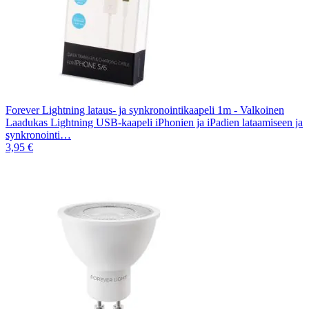
Forever Lightning lataus- ja synkronointikaapeli 1m - Valkoinen
Laadukas Lightning USB-kaapeli iPhonien ja iPadien lataamiseen ja
synkronointi…
3,95 €