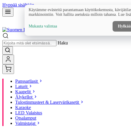
Hyppää sisältöön
Käytämme evästeitä parantamaan käyttökokemusta, kävijätilas
markkinointiin. Voit hallita asetuksia milloin tahansa. Lue lis
Mukauta valintaa
Hylkää
Haku
Panssarilasit
Laturit
Kaapelit
Älykellot
Tulostinmusteet & Laservärikasetit
Karaoke
LED Valaistus
Otsalamput
Valmistajat