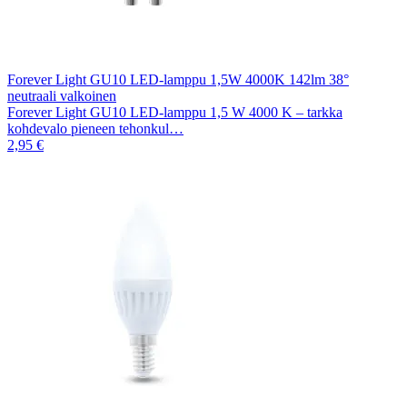
Forever Light GU10 LED-lamppu 1,5W 4000K 142lm 38°
neutraali valkoinen
Forever Light GU10 LED-lamppu 1,5 W 4000 K – tarkka
kohdevalo pieneen tehonkul…
2,95 €