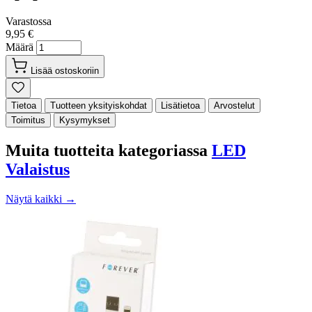
Varastossa
9,95 €
Määrä
Lisää ostoskoriin
Tietoa
Tuotteen yksityiskohdat
Lisätietoa
Arvostelut
Toimitus
Kysymykset
Muita tuotteita kategoriassa
LED
Valaistus
Näytä kaikki →