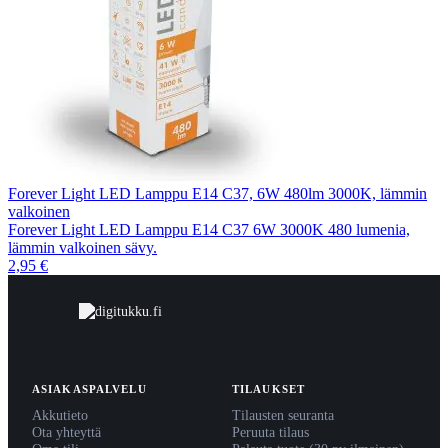
Forever Light LED Lamppu E14 C37, 6W 480lm 3000K, lämmin
valkoinen
Forever Light LED Lamppu E14 C37 6W 3000K 480 lumenia,
lämmin valkoinen sävy.
2,95 €
ASIAKASPALVELU
TILAUKSET
Akkutieto
Tilausten seuranta
Ota yhteyttä
Peruuta tilaus