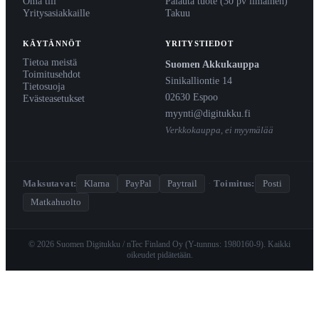
Oma tili
Palauta tuote (30 pv ilmainen)
Yritysasiakkaille
Takuu
KÄYTÄNNÖT
YRITYSTIEDOT
Tietoa meistä
Suomen Akkukauppa
Toimitusehdot
Sinikalliontie 14
Tietosuoja
02630 Espoo
Evästeasetukset
myynti@digitukku.fi
Verkkokauppa, ei myymälää
Maksutavat:
Klarna
PayPal
Paytrail
·
Toimitus:
Posti
Matkahuolto
© 2026 Suomen Digitukku / nTec Finland Oy (Y-tunnus: 1980160-9). Kaikki
oikeudet pidätetään.