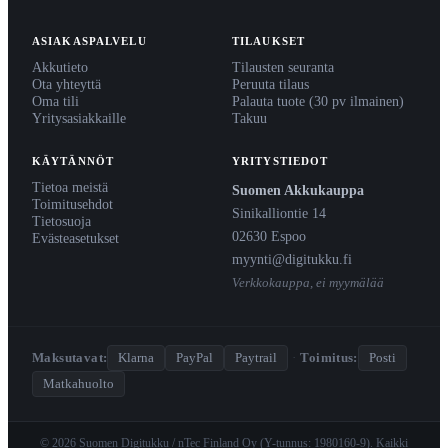
ASIAKASPALVELU
TILAUKSET
Akkutieto
Tilausten seuranta
Ota yhteyttä
Peruuta tilaus
Oma tili
Palauta tuote (30 pv ilmainen)
Yritysasiakkaille
Takuu
KÄYTÄNNÖT
YRITYSTIEDOT
Tietoa meistä
Suomen Akkukauppa
Toimitusehdot
Sinikalliontie 14
Tietosuoja
02630 Espoo
Evästeasetukset
myynti@digitukku.fi
Verkkokauppa, ei myymälää
Maksutavat:
Klarna
PayPal
Paytrail
·
Toimitus:
Posti
Matkahuolto
© 2026 Suomen Digitukku / nTec Finland Oy (Y-tunnus: 1980160-9). Kaikki