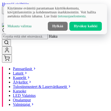
Hyppää sisältöön
Käytämme evästeitä parantamaan käyttökokemusta,
kävijätilastointiin ja kohdennettuun markkinointiin. Voit hallita
asetuksia milloin tahansa. Lue lisää
tietosuojaselosteesta
.
Mukauta valintaa
Hylkää
Hyväksy kaikki
Haku
Panssarilasit
Laturit
Kaapelit
Älykellot
Tulostinmusteet & Laservärikasetit
Karaoke
LED Valaistus
Otsalamput
Valmistajat