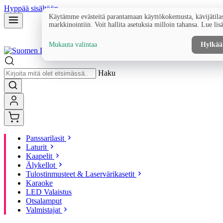
Hyppää sisältöön
Käytämme evästeitä parantamaan käyttökokemusta, kävijätilas
markkinointiin. Voit hallita asetuksia milloin tahansa. Lue lis
Mukauta valintaa
Hylkää
Haku
Panssarilasit
Laturit
Kaapelit
Älykellot
Tulostinmusteet & Laservärikasetit
Karaoke
LED Valaistus
Otsalamput
Valmistajat