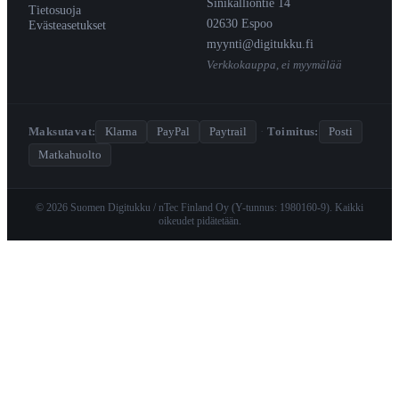
Sinikalliontie 14
Tietosuoja
02630 Espoo
Evästeasetukset
myynti@digitukku.fi
Verkkokauppa, ei myymälää
Maksutavat:
Klarna
PayPal
Paytrail
·
Toimitus:
Posti
Matkahuolto
© 2026 Suomen Digitukku / nTec Finland Oy (Y-tunnus: 1980160-9). Kaikki
oikeudet pidätetään.