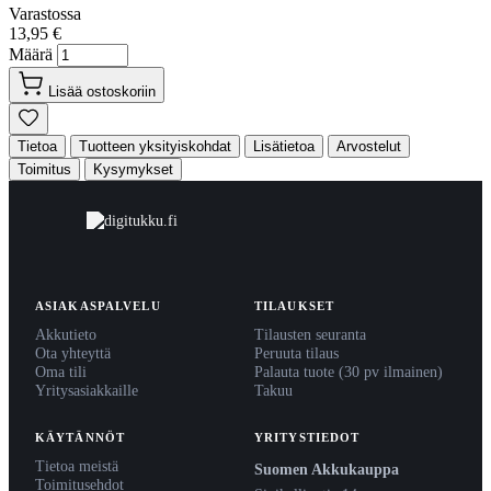
Varastossa
13,95 €
Määrä
Lisää ostoskoriin
Tietoa
Tuotteen yksityiskohdat
Lisätietoa
Arvostelut
Toimitus
Kysymykset
ASIAKASPALVELU
TILAUKSET
Akkutieto
Tilausten seuranta
Ota yhteyttä
Peruuta tilaus
Oma tili
Palauta tuote (30 pv ilmainen)
Yritysasiakkaille
Takuu
KÄYTÄNNÖT
YRITYSTIEDOT
Tietoa meistä
Suomen Akkukauppa
Toimitusehdot