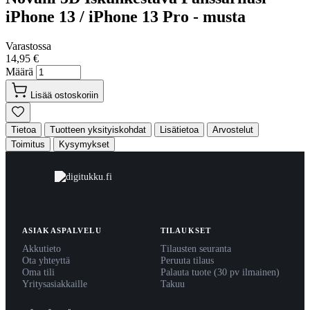
iPhone 13 / iPhone 13 Pro - musta
Varastossa
14,95 €
Määrä
Lisää ostoskoriin
Tietoa
Tuotteen yksityiskohdat
Lisätietoa
Arvostelut
Toimitus
Kysymykset
ASIAKASPALVELU
TILAUKSET
Akkutieto
Tilausten seuranta
Ota yhteyttä
Peruuta tilaus
Oma tili
Palauta tuote (30 pv ilmainen)
Yritysasiakkaille
Takuu