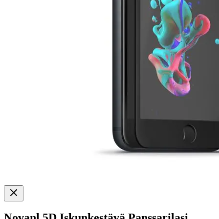
Novanl 5D Iskunkestävä Panssarilasi