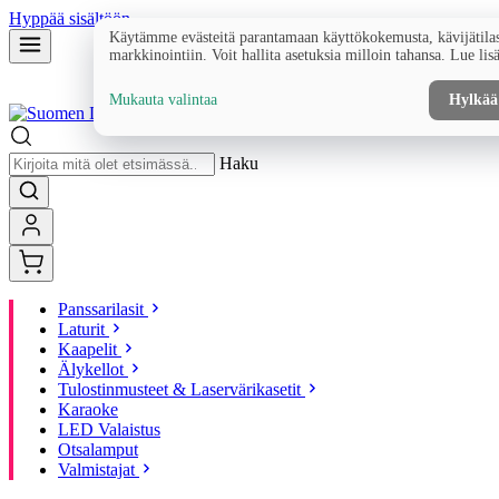
Hyppää sisältöön
Käytämme evästeitä parantamaan käyttökokemusta, kävijätilas
markkinointiin. Voit hallita asetuksia milloin tahansa. Lue lis
Mukauta valintaa
Hylkää
Haku
Panssarilasit
Laturit
Kaapelit
Älykellot
Tulostinmusteet & Laservärikasetit
Karaoke
LED Valaistus
Otsalamput
Valmistajat