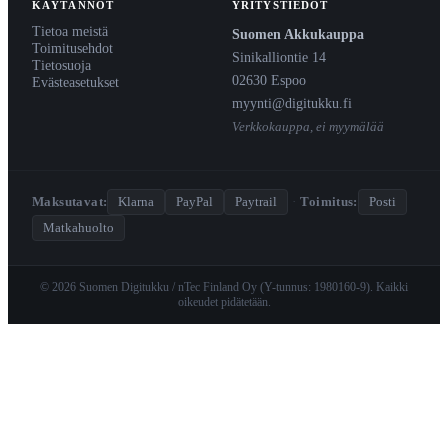
KÄYTÄNNÖT
YRITYSTIEDOT
Tietoa meistä
Suomen Akkukauppa
Toimitusehdot
Sinikalliontie 14
Tietosuoja
02630 Espoo
Evästeasetukset
myynti@digitukku.fi
Verkkokauppa, ei myymälää
Maksutavat:
Klarna
PayPal
Paytrail
·
Toimitus:
Posti
Matkahuolto
© 2026 Suomen Digitukku / nTec Finland Oy (Y-tunnus: 1980160-9). Kaikki
oikeudet pidätetään.